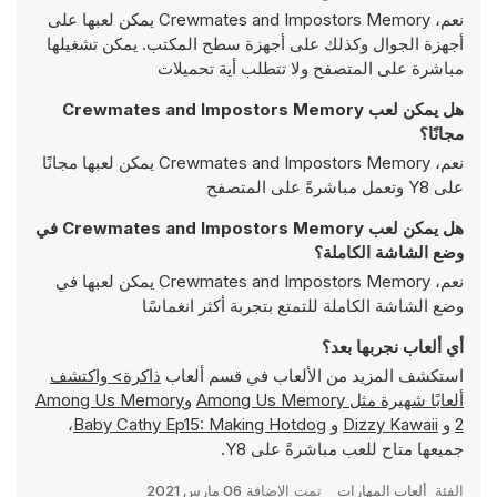
نعم، Crewmates and Impostors Memory يمكن لعبها على
أجهزة الجوال وكذلك على أجهزة سطح المكتب. يمكن تشغيلها
مباشرة على المتصفح ولا تتطلب أية تحميلات
هل يمكن لعب Crewmates and Impostors Memory
مجانًا؟
نعم، Crewmates and Impostors Memory يمكن لعبها مجانًا
على Y8 وتعمل مباشرةً على المتصفح
هل يمكن لعب Crewmates and Impostors Memory في
وضع الشاشة الكاملة؟
نعم، Crewmates and Impostors Memory يمكن لعبها في
وضع الشاشة الكاملة للتمتع بتجربة أكثر انغماسًا
أي ألعاب نجربها بعد؟
استكشف المزيد من الألعاب في قسم ألعاب
ذاكرة> واكتشف
ألعابًا شهيرة مثل
Among Us Memory
و
Among Us Memory
2
و
Dizzy Kawaii
و
Baby Cathy Ep15: Making Hotdog
،
جميعها متاح للعب مباشرةً على Y8.
الفئة
ألعاب المهارات
تمت الإضافة
06 مارس 2021