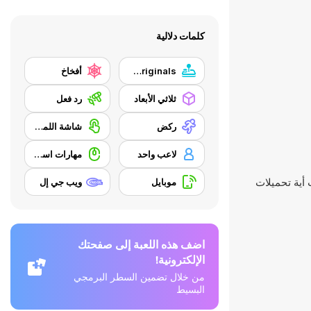
كلمات دلالية
Y8 Originals
أفخاخ
ثلاثي الأبعاد
رد فعل
ركض
شاشة اللمس
لاعب واحد
مهارات استخدام الفأرة
موبايل
ويب جي إل
اضف هذه اللعبة إلى صفحتك
الإلكترونية!
من خلال تضمين السطر البرمجي
البسيط