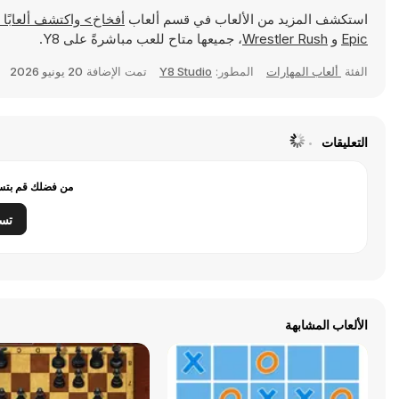
استكشف المزيد من الألعاب في قسم ألعاب
أفخاخ> واكتشف ألعابًا شهيرة مثل
Epic
و
Wrestler Rush
، جميعها متاح للعب مباشرةً على Y8.
الفئة
ألعاب المهارات
المطور:
Y8 Studio
تمت الإضافة
20 يونيو 2026
التعليقات
من فضلك قم بتسج
تس
الألعاب المشابهة