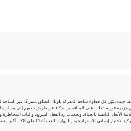
سباق عالي السرعة للهيمنة، حيث تلوّن كل خطوة ساحة المعركة بلونك. انطلق مسرعًا عبر الساحة
هزيمة فورية. تغلب على المنافسين بذكاء عن طريق جذبهم إلى مسارك ا
ية الأبعاد النابضة بالحياة، وتحديات رد الفعل السريع، وآليات المخاطرة و
المشوقة، تدمج هذه اللعبة توسيع النطاق مع حركة بأسلوب ألعاب الأركيد لاختبار إدماني للا