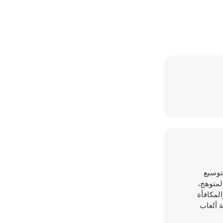
 لتوسيع
لمتوهج،
المكافأة
ستراتيجية والمهارة. العب ألعابًا على Y8 - أكبر منصة ألعاب