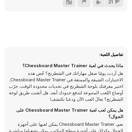
21
تفاصيل اللعبة:
ماذا يحدث في لعبة Chessboard Master Trainer؟
هل أردت يومًا صقل مهاراتك في الشطرنج؟ خُض هذه
الاختبارات الشيقة والممتعة في Chessboard Master Trainer.
اختبر معرفتك بلوحة الشطرنج في تحديات محدودة الوقت. جرّب
أوضاع اللعب المتنوعة لتدفع حدودك أبعد. هل أتقنت طريق لوحة
الشطرنج؟ تعالَ العب الآن ودعنا نكتشف!
هل يمكن لعب لعبة Chessboard Master Trainer على
الجوال؟
نعم، Chessboard Master Trainer يمكن لعبها على أجهزة
الجوال وكذلك على أجهزة سطح المكتب. يمكن تشغيلها مباشرة