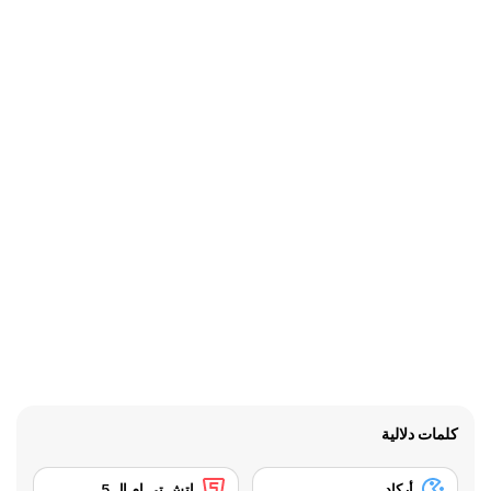
كلمات دلالية
أركاد
إتش تي إم إل 5