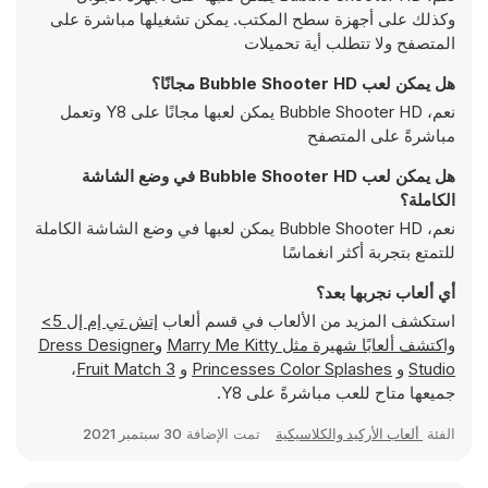
وكذلك على أجهزة سطح المكتب. يمكن تشغيلها مباشرة على
المتصفح ولا تتطلب أية تحميلات
هل يمكن لعب Bubble Shooter HD مجانًا؟
نعم، Bubble Shooter HD يمكن لعبها مجانًا على Y8 وتعمل
مباشرةً على المتصفح
هل يمكن لعب Bubble Shooter HD في وضع الشاشة
الكاملة؟
نعم، Bubble Shooter HD يمكن لعبها في وضع الشاشة الكاملة
للتمتع بتجربة أكثر انغماسًا
أي ألعاب نجربها بعد؟
استكشف المزيد من الألعاب في قسم ألعاب
إتش تي إم إل 5>
واكتشف ألعابًا شهيرة مثل
Marry Me Kitty
و
Dress Designer
Studio
و
Princesses Color Splashes
و
Fruit Match 3
،
جميعها متاح للعب مباشرةً على Y8.
الفئة
ألعاب الأركيد والكلاسيكية
تمت الإضافة
30 سبتمبر 2021