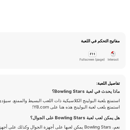
مفاتيح التحكم في اللعبة
Fullscreen (page)
Interact
تفاصيل اللعبة:
ماذا يحدث في لعبة Bowling Stars؟
استمتع بلعبة البولينج الكلاسيكية ذات اللعب البسيط والممتع. سي
استمتع بلعب لعبة البولينج هذه هنا على Y8.com!
هل يمكن لعب لعبة Bowling Stars على الجوال؟
نعم، Bowling Stars يمكن لعبها على أجهزة الجوال وكذلك على أجهزة سطح المكتب. يمكن تشغيلها مباشرة على المتصفح ولا تتطلب أية تحميلات