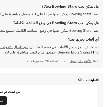
هل يمكن لعب Bowling Stars مجانًا؟
نعم، Bowling Stars يمكن لعبها مجانًا على Y8 وتعمل مباشرةً على المتصفح
هل يمكن لعب Bowling Stars في وضع الشاشة الكاملة؟
نعم، Bowling Stars يمكن لعبها في وضع الشاشة الكاملة للتمتع بتجربة أكثر انغماسًا
أي ألعاب نجربها بعد؟
استكشف المزيد من الألعاب في قسم ألعاب
إتش تي إم إل 5> واكتشف ألعابًا شهيرة مثل
Swing Fling
و
Serious Bro
، جميعها متاح للعب مباشرةً على Y8.
الفئة
الألعاب الرياضية
تمت الإضافة
20 سبتمبر 2024
التعليقات
من فضلك قم بتسج
تس