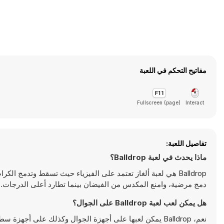
مفاتيح التحكم في اللعبة
Fullscreen (page)
Interact
تفاصيل اللعبة:
ماذا يحدث في لعبة Balldrop؟
Balldrop هي لعبة ألغاز تعتمد على الفيزياء حيث تسقط وتدمج 
دمج مرضية، وامنع المكدس من الفيضان بينما تطارد أعلى الدرجات. العب لعبة Balldrop 
هل يمكن لعب لعبة Balldrop على الجوال؟
نعم، Balldrop يمكن لعبها على أجهزة الجوال وكذلك على أجهزة سطح المكتب. يمكن تشغيلها مباشرة على المتصفح ولا تتطلب أية تحميلات