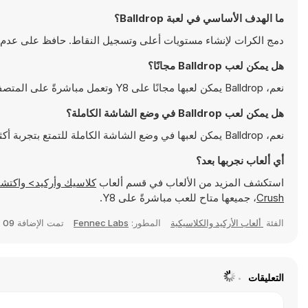
ما الهدف الأساسي في لعبة Balldrop؟
دمج الكرات لإنشاء مستويات أعلى وتسجيل النقاط. حافظ على عدم ام
هل يمكن لعب Balldrop مجانًا؟
نعم، Balldrop يمكن لعبها مجانًا على Y8 وتعمل مباشرةً على المتصفح
هل يمكن لعب Balldrop في وضع الشاشة الكاملة؟
نعم، Balldrop يمكن لعبها في وضع الشاشة الكاملة للتمتع بتجربة أكثر انغماسًا
أي ألعاب نجربها بعد؟
استكشف المزيد من الألعاب في قسم ألعاب
كلاسيك وأركيد> واكتشف ألعابًا شهيرة مثل
Crush
، جميعها متاح للعب مباشرةً على Y8.
الفئة
ألعاب الأركيد والكلاسيكية
المطور:
Fennec Labs
تمت الإضافة
09 أبريل 2026
التعليقات