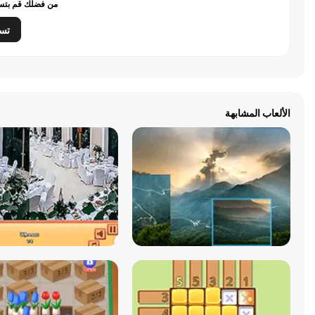
من فضلك قم بتسج
تس
الألعاب المشابهة