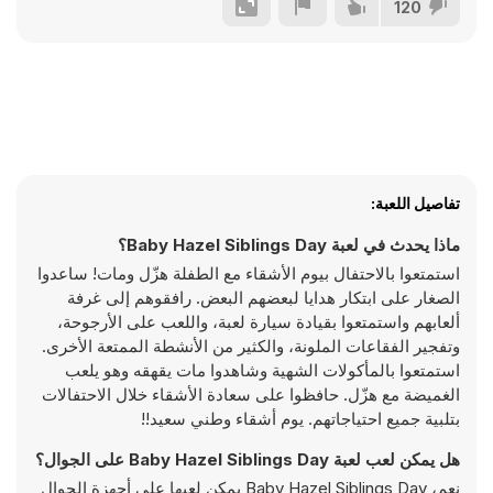
120
تفاصيل اللعبة:
ماذا يحدث في لعبة Baby Hazel Siblings Day؟
استمتعوا بالاحتفال بيوم الأشقاء مع الطفلة هزّل ومات! ساعدوا
الصغار على ابتكار هدايا لبعضهم البعض. رافقوهم إلى غرفة
ألعابهم واستمتعوا بقيادة سيارة لعبة، واللعب على الأرجوحة،
وتفجير الفقاعات الملونة، والكثير من الأنشطة الممتعة الأخرى.
استمتعوا بالمأكولات الشهية وشاهدوا مات يقهقه وهو يلعب
الغميضة مع هزّل. حافظوا على سعادة الأشقاء خلال الاحتفالات
بتلبية جميع احتياجاتهم. يوم أشقاء وطني سعيد!!
هل يمكن لعب لعبة Baby Hazel Siblings Day على الجوال؟
نعم، Baby Hazel Siblings Day يمكن لعبها على أجهزة الجوال