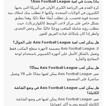
ماذا يحدث في لعبة Axis Football League؟
كرة القدم هي الرياضة الكبرى الأولى في أمريكا التي يحبها
الكثيرون في الولايات المتحدة، ولكنها لا تتطلب منك امتلاك بنية
جسدية قوية فحسب، بل تتطلب أيضًا عقلًا ذكيًا. وهذا ينطبق
بشكل خاص على مركز لاعب الوسط (الكوارترباك)، حيث
يتطلب رؤية شاملة للملعب ووعيًا عاليًا. تعال وخض التحدي،
وانظر إذا كان بإمكانك قيادة الفريق للفوز.
هل يمكن لعب لعبة Axis Football League على الجوال؟
لا، Axis Football League مصممة لأجهزة سطح المكتب فقط
وتعمل بالشكل الأمثل على أجهزة الكمبيوتر باستخدام لوحة
المفاتيح والفأرة
هل يمكن لعب Axis Football League مجانًا؟
نعم، Axis Football League يمكن لعبها مجانًا على Y8 وتعمل
مباشرةً على المتصفح
هل يمكن لعب Axis Football League في وضع الشاشة
الكاملة؟
نعم، Axis Football League يمكن لعبها في وضع الشاشة
الكاملة للتمتع بتجربة أكثر انغماسًا