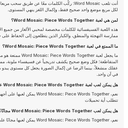
أنت تلعب Word Mosaic: ركّب الكلمات معًا عن 
لكل مربع موضع واحد صحيح فقط، وإكمال اللغز ينهي المستوى.
لمن هي لعبة Word Mosaic: Piece Words Together؟
هذه اللعبة الفسيفسائية للكلمات مخصصة لمحبي الألغاز من جميع الأعم
ممارسة التهجئة والمنطق، والكبار الذين يتطلعون إلى الحفاظ على ح
ما الممتع في لعبة Word Mosaic: Piece Words Together؟
ما يجعل لعبة ther
المتقاطعة؛ فكل وضع صحيح يكشف تدريجياً عن فسيفساء ملونة، مما ي
عقلك منشغلاً، بينما الرضا عن إكمال الصورة يجعل كل مستوى يبدو مجزي
في آن واحد.
هل يمكن لعب لعبة Word Mosaic: Piece Words Together على الجوال؟
نعم،  Piece Words Together
تتطلب أية تحميلات
هل يمكن لعب Word Mosaic: Piece Words Together مجانًا؟
نعم، Word Mosaic: Piece Words Together يمكن لعبها مجانًا على Y8 وتعمل مباشرةً على المتصفح