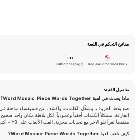
مفاتيح التحكم في اللعبة
Fullscreen (page)
Drag and drop word block
تفاصيل اللعبة:
ماذا يحدث في لعبة Word Mosaic: Piece Words Together؟
ضع بلاط الحروف، وشكّل الكلمات، واكشف عن فسيفساء مذهلة في لع
الفارغة، مشكلاً الكلمات أفقياً وعمودياً. لكل بلاطة مكان واحد ص
متقدماً لغزاً تلو الآخر مع تحديات مجزية. العب الألعاب على Y8 - أكبر منصة ألعاب HTML5 حديثة!
كيف تلعب لعبة Word Mosaic: Piece Words Together؟