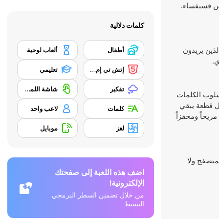
 عن فسيفساء.
كلمات دلالية
لذين يريدون
أطفال
ألعاب لوحية
ي.
إتش تي إم إل 5
تعليمي
تفكير
شاشة اللمس
 لغز بأسلوب الكلمات
ل قطعة يبقي
كلمات
لاعب واحد
ريحاً ومحفزاً
لغز
موبايل
ى المتصفح ولا
اضف هذه اللعبة إلى صفحتك
الإلكترونية!
من خلال تضمين السطر البرمجي
البسيط