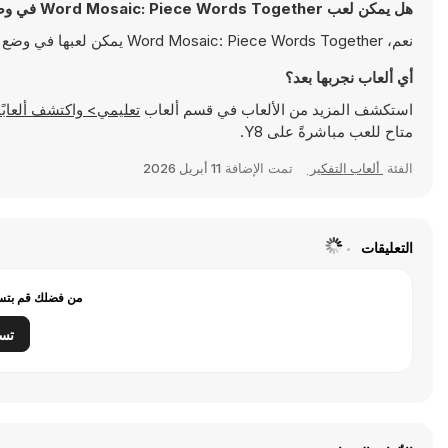
هل يمكن لعب Word Mosaic: Piece Words Together في وضع الشاشة الكاملة؟
نعم، Word Mosaic: Piece Words Together يمكن لعبها في وضع الشاشة الكاملة للتمتع بتجربة أكثر انغماسًا
أي ألعاب نجربها بعد؟
استكشف المزيد من الألعاب في قسم ألعاب
تعليمي> واكتشف ألعابًا شهيرة مثل
متاح للعب مباشرةً على Y8.
الفئة
ألعاب التفكير
تمت الإضافة
11 أبريل 2026
التعليقات
من فضلك قم بتسج
تس