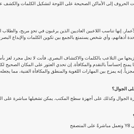
طريق سحب مربعات الحروف إلى الأماكن الصحيحة على اللوحة لتشكيل الكلمات والكشف
ار. إنها تناسب اللاعبين العاديين الذين يرغبون في تحدٍ مريح، والطلاب ا
دة أذهانهم، وأي شخص يستمتع بالجمع بين تكوين الكلمات والإبداع البصر
Word Mosaic: Piece Words Toge ممتعة هو مزيجها من التلاعب بالكلمات والاكتشاف البصري. فأنت لا تحل مجرد
منح إحساساً بالتقدم والمكافأة. إن تحدي العثور على المكان الصحيح لك
اً. إنه يمزج بين المهارات اللغوية والمنطق والمكافأة الفنية، مما يجعله م
Word Mosaic: يمكن لعبها على أجهزة الجوال وكذلك على أجهزة سطح المكتب. يمكن تشغيلها مباشرة عل