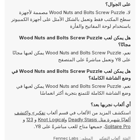
على الجوال؟
لا، Wood Nuts and Bolts Screw Puzzle مصممة لأجهزة
سطح المكتب فقط وتعمل بالشكل الأمثل على أجهزة الكمبيوتر
باستخدام لوحة المفاتيح والفأرة
هل يمكن لعب Wood Nuts and Bolts Screw Puzzle
مجانًا؟
نعم، Wood Nuts and Bolts Screw Puzzle يمكن لعبها مجانًا
على Y8 وتعمل مباشرةً على المتصفح
هل يمكن لعب Wood Nuts and Bolts Screw Puzzle في
وضع الشاشة الكاملة؟
نعم، Wood Nuts and Bolts Screw Puzzle يمكن لعبها في
وضع الشاشة الكاملة للتمتع بتجربة أكثر انغماسًا
أي ألعاب نجربها بعد؟
استكشف المزيد من الألعاب في قسم ألعاب
تفكير> واكتشف
ألعابًا شهيرة مثل
Deadly Stasis
و
Knot Logical
و
123
و
Solitaire Pro
، جميعها متاح للعب مباشرةً على Y8.
الفئة
ألعاب التفكير
المطور:
Fennec Labs