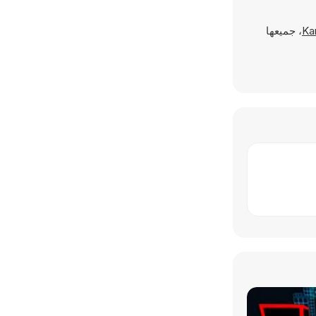
Ka
، جميعها