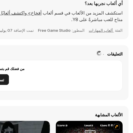
أي ألعاب نجربها بعد؟
استكشف المزيد من الألعاب في قسم ألعاب
أفخاخ> واكتشف ألعابًا شهيرة مثل
متاح للعب مباشرةً على Y8.
الفئة
ألعاب المهارات
المطور:
Free Game Studio
تمت الإضافة
07 يوليو 2026
التعليقات
من فضلك قم بتسج
تس
الألعاب المشابهة