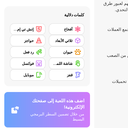
يد توقيت حركاتهم لعبور طرق
التحدي.
كلمات دلالية
ر وجمع العملات
أفخاخ
إتش تي إم إل 5
ثلاثي الأبعاد
حواجز
حيوان
رد فعل
ولكن من الصعب
شاشة اللمس
فوكسل
قفز
موبايل
اضف هذه اللعبة إلى صفحتك
الإلكترونية!
من خلال تضمين السطر البرمجي
البسيط