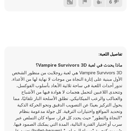
6
تفاصيل اللعبة:
ماذا يحدث في لعبة Vampire Survivors 3D؟
Vampire Survivors 3D هي لعبة روجلايت من منظور الشخص
الأول مبنية على إثارة النجاة من موجات لا نهاية لها من الأعداء.
تدور أحداث اللعبة في ساحة ثلاثية الأبعاد بأسلوب الفوكسل،
وتتحدى اللاعبين لتحمل هجمات لا هوادة فيها من الأشباح
والعناكب والرعب الميكانيكي. تطلق الأسلحة النار تلقائيًا، مما
يحول التركيز بعيدًا عن التصويب الدقيق ونحو الحركة الذكية
وتحديد المواقع واختيارات الترقية. كل جولة مدعومة بنظام
"النجاة والتطور" حيث يحدد كل قرار، سواء كان التملص عبر
سرب أو اختيار القدرة التالية، المدة التي يمكنك الصمود فيها.
صُممت كتجربة "سماء الرصاص" (bullet-heaven) تعتمد على