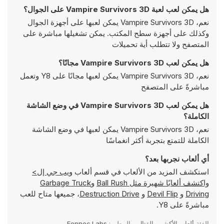
هل يمكن لعب لعبة Vampire Survivors 3D على الجوال؟
نعم، Vampire Survivors 3D يمكن لعبها على أجهزة الجوال
وكذلك على أجهزة سطح المكتب. يمكن تشغيلها مباشرة على
المتصفح ولا تتطلب أية تحميلات
هل يمكن لعب Vampire Survivors 3D مجانًا؟
نعم، Vampire Survivors 3D يمكن لعبها مجانًا على Y8 وتعمل
مباشرةً على المتصفح
هل يمكن لعب Vampire Survivors 3D في وضع الشاشة
الكاملة؟
نعم، Vampire Survivors 3D يمكن لعبها في وضع الشاشة
الكاملة للتمتع بتجربة أكثر انغماسًا
أي ألعاب نجربها بعد؟
استكشف المزيد من الألعاب في قسم ألعاب
ويب جي إل>
واكتشف ألعابًا شهيرة مثل
Ball Rush
و
Garbage Truck
Driving
و
Devil Flip
و
Destruction Drive
، جميعها متاح للعب
مباشرةً على Y8.
الفئة
ألعاب الأكشن والقتال
المطور:
Fennec Labs