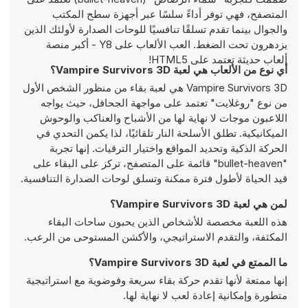
المتصفح، فهي توفر أداءً سلسًا عبر أجهزة سطح المكتب
والجوال بينما تقدم تسلقًا تنافسيًا للوحات الصدارة لأولئك الذين
يزدهرون تحت الضغط. العب الألعاب على Y8 - أكبر منصة
ألعاب حديثة تعتمد على HTML5!
أي نوع من الألعاب هي لعبة Vampire Survivors 3D؟
Vampire Survivors 3D هي لعبة بقاء من منظور الشخص الأول
من نوع "روغلايت" تعتمد على مواجهة الجحافل، حيث يواجه
اللاعبون موجات لا نهاية لها من الأشباح والعناكب والوحوش
الميكانيكية. تطلق الأسلحة النار تلقائيًا، لذا يكمن التحدي في
الحركة الذكية وتحديد المواقع واختيار الترقيات. إنها تجربة
"bullet-heaven" قائمة على المتصفح، تركز على البقاء على
قيد الحياة لأطول فترة ممكنة وتسلق لوحات الصدارة التنافسية.
لمن هي لعبة Vampire Survivors 3D؟
هذه اللعبة مخصصة للأشخاص الذين يحبون ساحات البقاء
المكثفة، والتقدم الاستراتيجي، والأكشن المستوحى من الرعب.
ما الممتع في لعبة Vampire Survivors 3D؟
إنها ممتعة لأنها تقدم حركة بقاء سريعة وفوضوية مع استراتيجية
متطورة وإمكانية إعادة لعب لا نهاية لها.