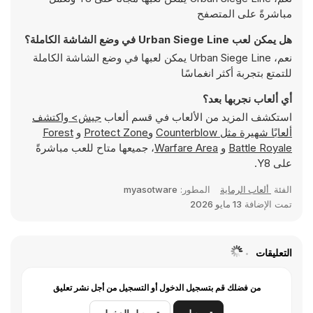
مباشرةً على المتصفح
هل يمكن لعب Urban Siege Line في وضع الشاشة الكاملة؟
نعم، Urban Siege Line يمكن لعبها في وضع الشاشة الكاملة
للتمتع بتجربة أكثر انغماسًا
أي ألعاب نجربها بعد؟
استكشف المزيد من الألعاب في قسم ألعاب
جيش> واكتشف
ألعابًا شهيرة مثل
Counterblow
و
Protect Zone
و
Forest
Battle Royale
و
Warfare Area
، جميعها متاح للعب مباشرةً
على Y8.
الفئة
ألعاب الرماية
المطور:
myasotware
تمت الإضافة
13 مايو 2026
التعليقات
من فضلك قم بتسجيل الدخول أو التسجيل من أجل نشر تعليق