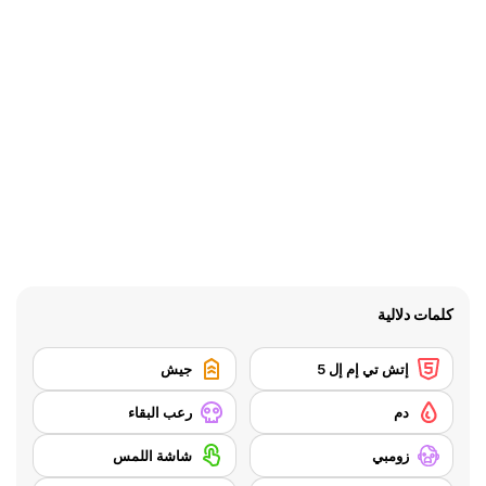
كلمات دلالية
إتش تي إم إل 5
جيش
دم
رعب البقاء
زومبي
شاشة اللمس