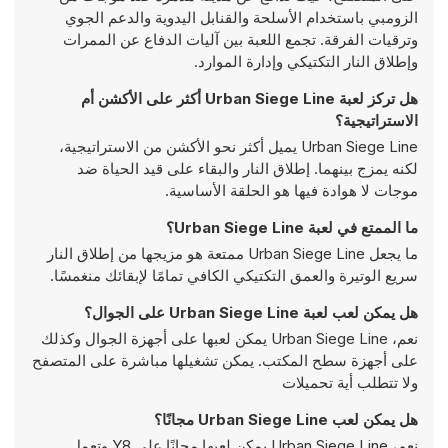
الزومبي باستخدام الأسلحة والقنابل اليدوية والدعم الجوي
وترقيات الفرقة. تجمع اللعبة بين آليات الدفاع عن الممرات
وإطلاق النار التكتيكي وإدارة الموارد.
هل تركز لعبة Urban Siege Line أكثر على الأكشن أم
الاستراتيجية؟
Urban Siege Line يميل أكثر نحو الأكشن من الاستراتيجية،
لكنه يمزج بينهما. إطلاق النار والبقاء على قيد الحياة ضد
موجات لا هوادة فيها هو الحلقة الأساسية.
ما الممتع في لعبة Urban Siege Line؟
ما يجعل Urban Siege Line ممتعة هو مزيجها من إطلاق النار
سريع الوتيرة والعمق التكتيكي الكافي تمامًا لإبقائك منغمسًا.
هل يمكن لعب لعبة Urban Siege Line على الجوال؟
نعم، Urban Siege Line يمكن لعبها على أجهزة الجوال وكذلك
على أجهزة سطح المكتب. يمكن تشغيلها مباشرة على المتصفح
ولا تتطلب أية تحميلات
هل يمكن لعب Urban Siege Line مجانًا؟
نعم، Urban Siege Line يمكن لعبها مجانًا على Y8 وتعمل