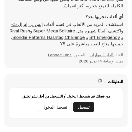
الكاملة للتمتع بتجربة أكثر انغماسًا
أي ألعاب نجربها بعد؟
استكشف المزيد من الألعاب في قسم ألعاب
إتش تي إم إل 5>
واكتشف ألعابًا شهيرة مثل
Super Mega Solitaire
و
Rival Rush
و
Bff Emergency
و
Blondie Patterns Hashtag Challenge
،
جميعها متاح للعب مباشرةً على Y8.
الفئة
ألعاب المهارات
المطور:
Fennec Labs
تمت الإضافة
14 يونيو 2026
التعليقات
من فضلك قم بتسجيل الدخول أو التسجيل من أجل نشر تعليق
تسجيل
تسجيل الدخول