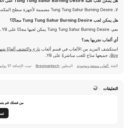
هل يمكن لعب لعبة Tung Tung Sahur Burning Desire على الجوال؟
لا، Tung Tung Sahur Burning Desire مصممة لأجهزة سطح المكتب فقط وتعمل بالشكل الأمثل على أجهزة الكمبيوتر باستخدام لوحة المفاتيح والفأرة
هل يمكن لعب Tung Tung Sahur Burning Desire مجانًا؟
نعم، Tung Tung Sahur Burning Desire يمكن لعبها مجانًا على Y8 وتعمل مباشرةً على المتصفح
أي ألعاب نجربها بعد؟
استكشف المزيد من الألعاب في قسم ألعاب
نار> واكتشف ألعابًا شهيرة مثل
Boy
، جميعها متاح للعب مباشرةً على Y8.
الفئة
ألعاب ممتعة ومجنونة
المطور:
Breymantech
تمت الإضافة
17 يوليو 2025
التعليقات
من فضلك قم بتسج
تس