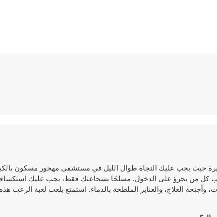
Tung " هي لعبة رعب وحركة مثيرة حيث يجب عليك النجاة طوال الليل في مستشفى مهجور مسكون ب
ب في قلوب كل من يجرؤ على الدخول. مسلحًا بشجاعتك فقط، يجب عليك استكشا
وأجنحة العلاج، والعنابر الملطخة بالدماء. استمتع بلعب لعبة الرعب هذه