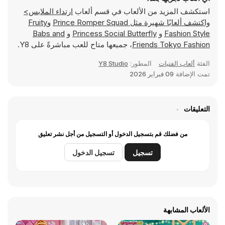
استكشف المزيد من الألعاب في قسم ألعاب
ارتداء الملابس>
واكتشف ألعابًا شهيرة مثل
Prince Romper Squad
و
Fruity
Fashion Style
و
Princess Social Butterfly
و
Babs and
Friends Tokyo Fashion
، جميعها متاح للعب مباشرةً على Y8.
الفئة
ألعاب الفتيات
المطور:
Y8 Studio
تمت الإضافة
09 فبراير 2026
التعليقات
من فضلك قم بتسجيل الدخول أو التسجيل من أجل نشر تعليق
تسجيل
تسجيل الدخول
الألعاب المشابهة