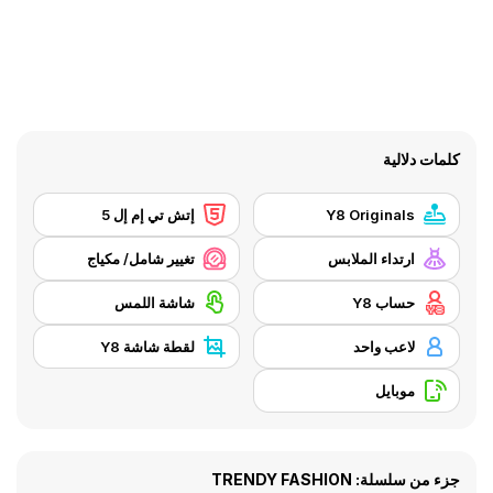
كلمات دلالية
Y8 Originals
إتش تي إم إل 5
ارتداء الملابس
تغيير شامل/ مكياج
حساب Y8
شاشة اللمس
لاعب واحد
لقطة شاشة Y8
موبايل
جزء من سلسلة: TRENDY FASHION