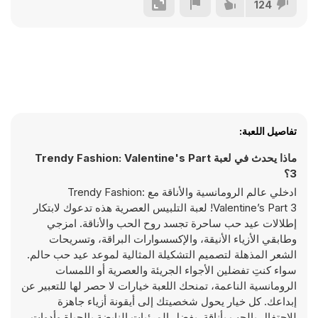
124
تفاصيل اللعبة:
ماذا يحدث في لعبة Trendy Fashion: Valentine's Part
3؟
ادخلي عالم الرومانسية والأناقة مع Trendy Fashion:
Valentine’s Part 3! لعبة التلبيس العصرية هذه تدعوك لابتكار
إطلالات عيد حب ساحرة تجسد روح الحب والأناقة. امزجي
وطابقي الأزياء الأنيقة، والإكسسوارات البراقة، وتسريحات
الشعر المذهلة لتصميم التشكيلة المثالية لموعد عيد حب حالم.
سواء كنتِ تفضلين الأجواء الجريئة والعصرية أو اللمسات
الرومانسية الناعمة، تمنحك اللعبة خيارات لا حصر لها للتعبير عن
إبداعك. كل خيار يحول شخصيتك إلى أيقونة أزياء جاهزة
للاحتفال بالحب بأناقة. بفضل المرئيات النابضة بالحياة وأدوات