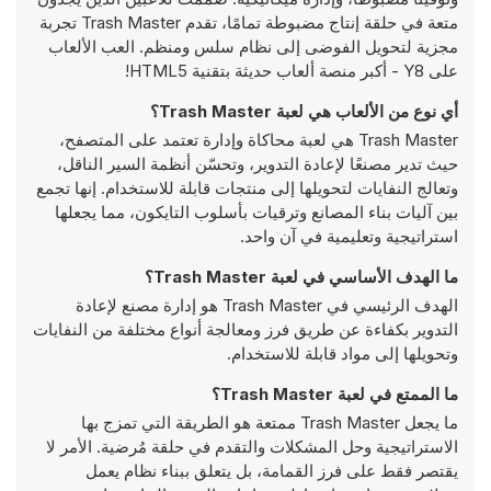
متعة في حلقة إنتاج مضبوطة تمامًا، تقدم Trash Master تجربة
مجزية لتحويل الفوضى إلى نظام سلس ومنظم. العب الألعاب
على Y8 - أكبر منصة ألعاب حديثة بتقنية HTML5!
أي نوع من الألعاب هي لعبة Trash Master؟
Trash Master هي لعبة محاكاة وإدارة تعتمد على المتصفح،
حيث تدير مصنعًا لإعادة التدوير، وتحسّن أنظمة السير الناقل،
وتعالج النفايات لتحويلها إلى منتجات قابلة للاستخدام. إنها تجمع
بين آليات بناء المصانع وترقيات بأسلوب التايكون، مما يجعلها
استراتيجية وتعليمية في آن واحد.
ما الهدف الأساسي في لعبة Trash Master؟
الهدف الرئيسي في Trash Master هو إدارة مصنع لإعادة
التدوير بكفاءة عن طريق فرز ومعالجة أنواع مختلفة من النفايات
وتحويلها إلى مواد قابلة للاستخدام.
ما الممتع في لعبة Trash Master؟
ما يجعل Trash Master ممتعة هو الطريقة التي تمزج بها
الاستراتيجية وحل المشكلات والتقدم في حلقة مُرضية. الأمر لا
يقتصر فقط على فرز القمامة، بل يتعلق ببناء نظام يعمل