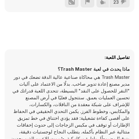
23
تفاصيل اللعبة:
ماذا يحدث في لعبة Trash Master؟
Trash Master هي محاكاة صناعية عالية الدقة تضعك في دور
مدير مصنع إعادة تدوير صاخب. بدلًا من الاعتماد على آليات
"النقر للحصول على النقد" البسيطة، تتحدى اللعبة قدراتك في
تحسين العمليات بعمق. ستتجول فعليًا في أرض المصنع
للإشراف على شبكة معقدة من الناقلات، والكسارات،
والمكابس، وخطوط الفرز. يكمن التحدي الحقيقي في الحفاظ
على أقصى كفاءة تشغيلية: فقد يؤدي اختناق في خط تمزيق
الإطارات أو توقف في مكبس الزجاجات إلى حدوث إخفاقات
متتالية عبر النظام بأكمله. يتطلب النجاح لوجستيات دقيقة،
وتوقيتًا مضبوطًا، وإدارة ميكانيكية. صُممت للاعبين الذين يجدون