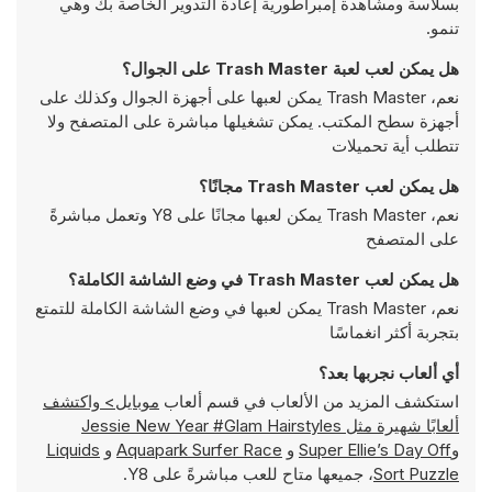
بسلاسة ومشاهدة إمبراطورية إعادة التدوير الخاصة بك وهي
تنمو.
هل يمكن لعب لعبة Trash Master على الجوال؟
نعم، Trash Master يمكن لعبها على أجهزة الجوال وكذلك على
أجهزة سطح المكتب. يمكن تشغيلها مباشرة على المتصفح ولا
تتطلب أية تحميلات
هل يمكن لعب Trash Master مجانًا؟
نعم، Trash Master يمكن لعبها مجانًا على Y8 وتعمل مباشرةً
على المتصفح
هل يمكن لعب Trash Master في وضع الشاشة الكاملة؟
نعم، Trash Master يمكن لعبها في وضع الشاشة الكاملة للتمتع
بتجربة أكثر انغماسًا
أي ألعاب نجربها بعد؟
استكشف المزيد من الألعاب في قسم ألعاب
موبايل> واكتشف
ألعابًا شهيرة مثل
Jessie New Year #Glam Hairstyles
و
Super Ellie’s Day Off
و
Aquapark Surfer Race
و
Liquids
Sort Puzzle
، جميعها متاح للعب مباشرةً على Y8.