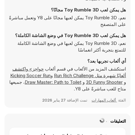
هل يمكن لعب Toy Rumble 3D مجانًا؟
نعم، Toy Rumble 3D يمكن لعبها مجانًا على Y8 وتعمل مباشرةً
على المتصفح
هل يمكن لعب Toy Rumble 3D في وضع الشاشة الكاملة؟
نعم، Toy Rumble 3D يمكن لعبها في وضع الشاشة الكاملة
للتمتع بتجربة أكثر انغماسًا
أي ألعاب نجربها بعد؟
استكشف المزيد من الألعاب في قسم ألعاب
حواجز> واكتشف
ألعابًا شهيرة مثل
Run Rich Challenge
و
Kicking Soccer Run
و
3D Funny Shooter
و
Draw Master: Path to Toilet
، جميعها
متاح للعب مباشرةً على Y8.
الفئة
ألعاب المهارات
تمت الإضافة
27 يناير 2026
التعليقات