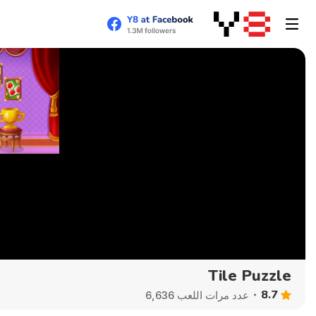
Tile Puzzle
8.7
عدد مرات اللعب 6,636