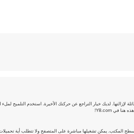
ي لعبة ألغاز ممتعة. هدفُك هو جمع 3 بلاطات متماثلة لإزالتها. لديك خيار التراجع عن حركتك الأخيرة. استخدم التلميح لم
ا في Y8.com!