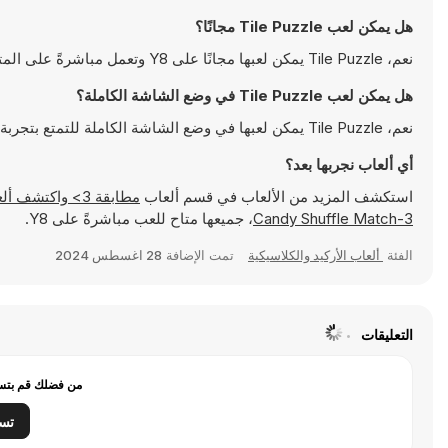
هل يمكن لعب Tile Puzzle مجانًا؟
نعم، Tile Puzzle يمكن لعبها مجانًا على Y8 وتعمل مباشرةً على المتصفح
هل يمكن لعب Tile Puzzle في وضع الشاشة الكاملة؟
نعم، Tile Puzzle يمكن لعبها في وضع الشاشة الكاملة للتمتع بتجربة أكثر انغماسًا
أي ألعاب نجربها بعد؟
استكشف المزيد من الألعاب في قسم ألعاب
مطابقة 3> واكتشف ألعابًا شهيرة مثل
Candy Shuffle Match-3
، جميعها متاح للعب مباشرةً على Y8.
الفئة
ألعاب الأركيد والكلاسيكية
تمت الإضافة
28 اغسطس 2024
التعليقات
من فضلك قم بتسج
تس