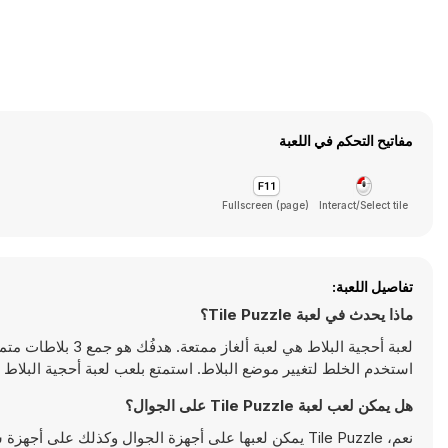
مفاتيح التحكم في اللعبة
Fullscreen (page)
Interact/Select tile
تفاصيل اللعبة:
ماذا يحدث في لعبة Tile Puzzle؟
لعبة أحجية البلاط ه
استخدم الخلط لتغيير موضع البلاط. استمتع بلعب لعبة أحجية البلاط هذه هن
هل يمكن لعب لعبة Tile Puzzle على الجوال؟
نعم، Tile Puzzle يمكن لعبها على أجهزة الجوال وكذلك على أجهزة سطح المكتب. يمكن تشغيلها مباشرة على المتصفح ولا تتطلب أية تحميلات