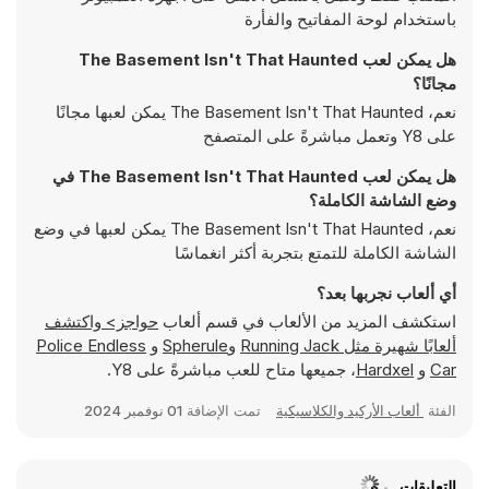
باستخدام لوحة المفاتيح والفأرة
هل يمكن لعب The Basement Isn't That Haunted
مجانًا؟
نعم، The Basement Isn't That Haunted يمكن لعبها مجانًا
على Y8 وتعمل مباشرةً على المتصفح
هل يمكن لعب The Basement Isn't That Haunted في
وضع الشاشة الكاملة؟
نعم، The Basement Isn't That Haunted يمكن لعبها في وضع
الشاشة الكاملة للتمتع بتجربة أكثر انغماسًا
أي ألعاب نجربها بعد؟
استكشف المزيد من الألعاب في قسم ألعاب
حواجز> واكتشف
ألعابًا شهيرة مثل
Running Jack
و
Spherule
و
Police Endless
Car
و
Hardxel
، جميعها متاح للعب مباشرةً على Y8.
الفئة
ألعاب الأركيد والكلاسيكية
تمت الإضافة
01 نوفمبر 2024
التعليقات