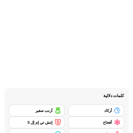
كلمات دلالية
أركاد
أرنب صغير
أفخاخ
إتش تي إم إل 5