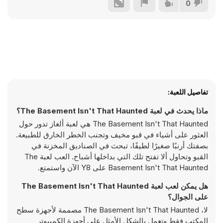
0
تفاصيل اللعبة:
ماذا يحدث في لعبة The Basement Isn't That Haunted؟
The Basement Isn't That Haunted هي لعبة ألغاز تدور حول
العثور على أشياء في قبو مخيف وتجنب الخطر الخارق للطبيعة.
بصفتك أرنبًا صغيرًا لطيفًا، تبحث في الصناديق المخزنة في
القبو وتحاول ألا تفتح تلك التي بداخلها أشباح. العب لعبة The
Basement Isn't That Haunted على Y8 الآن واستمتع.
هل يمكن لعب لعبة The Basement Isn't That Haunted
على الجوال؟
لا، The Basement Isn't That Haunted مصممة لأجهزة سطح
المكتب فقط وتعمل بالشكل الأمثل على أجهزة الكمبيوتر