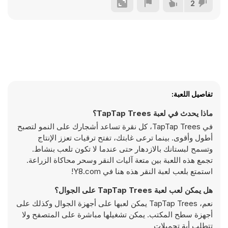
2
تفاصيل اللعبة:
ماذا يحدث في لعبة TapTap Trees؟
في TapTap Trees، كل نقرة تساعد أشجارك على النمو لتصبح
أطول وأقوى. بينما ترعى غابتك، تفتح ترقيات تعزز الإنتاج
وتسمح لبستانك بالازدهار حتى عندما لا تكون تلعب بنشاط.
تجمع هذه اللعبة بين متعة آليات النقر وسحر محاكاة الزراعة.
استمتع بلعب لعبة النقر هذه هنا في Y8.com!
هل يمكن لعب لعبة TapTap Trees على الجوال؟
نعم، TapTap Trees يمكن لعبها على أجهزة الجوال وكذلك على
أجهزة سطح المكتب. يمكن تشغيلها مباشرة على المتصفح ولا
تتطلب أية تحميلات