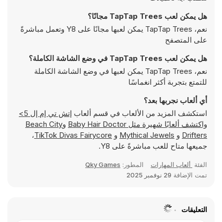
هل يمكن لعب TapTap Trees مجانًا؟
نعم، TapTap Trees يمكن لعبها مجانًا على Y8 وتعمل مباشرةً
على المتصفح
هل يمكن لعب TapTap Trees في وضع الشاشة الكاملة؟
نعم، TapTap Trees يمكن لعبها في وضع الشاشة الكاملة
للتمتع بتجربة أكثر انغماسًا
أي ألعاب نجربها بعد؟
استكشف المزيد من الألعاب في قسم ألعاب
إتش تي إم إل 5>
واكتشف ألعابًا شهيرة مثل
Baby Hair Doctor
و
Beach City
Drifters
و
Mythical Jewels
و
TikTok Divas Fairycore
،
جميعها متاح للعب مباشرةً على Y8.
الفئة
ألعاب المهارات
المطور:
Qky Games
تمت الإضافة
29 نوفمبر 2025
التعليقات