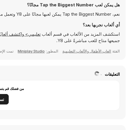
هل يمكن لعب Tap the Biggest Number مجانًا؟
نعم، Tap the Biggest Number يمكن لعبها مجانًا على Y8 وتعمل مباشرةً على المتصفح
أي ألعاب نجربها بعد؟
استكشف المزيد من الألعاب في قسم ألعاب
تعليمي> واكتشف ألعابًا شهيرة مثل
جميعها متاح للعب مباشرةً على Y8.
الفئة
العاب الأطفال والألعاب التعليمية
المطور:
Miniplay Studio
تمت الإض
التعليقات
من فضلك قم بتسج
تس