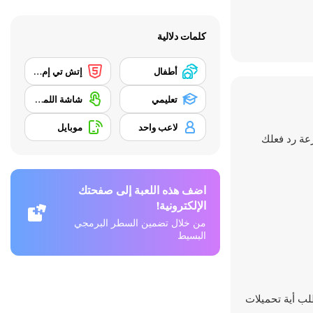
كلمات دلالية
أطفال
إتش تي إم إل 5
تعليمي
شاشة اللمس
لاعب واحد
موبايل
رعة رد فعلك
اضف هذه اللعبة إلى صفحتك
الإلكترونية!
من خلال تضمين السطر البرمجي
البسيط