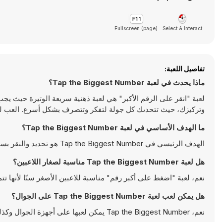
Fullscreen (page)
Select & Interact
تفاصيل اللعبة:
ماذا يحدث في لعبة Tap the Biggest Number؟
لعبة "انقر على الرقم الأكبر" هي لعبة ذهنية سريعة الوتيرة حيث ي
وتركيزك، حيث تتحدىك كل جولة لتفكر وتتصرف بشكل أسرع. العب لعبة "انق
ما الهدف الأساسي في لعبة Tap the Biggest Number؟
الهدف الرئيسي في Tap the Biggest Number هو تحديد والنقر بسرعة على أكبر رقم على الشاشة قبل نفاد الوقت.
هل لعبة Tap the Biggest Number مناسبة لصغار اللاعبين؟
نعم، لعبة "اضغط على أكبر رقم" مناسبة للاعبين الأصغر سنًا لأنها ت
هل يمكن لعب لعبة Tap the Biggest Number على الجوال؟
نعم، Tap the Biggest Number يمكن لعبها على أجهزة الجوال وكذلك على أجهزة سطح المكتب. يمكن تشغيلها مباشرة على المتصفح ولا تتطلب أية تحميلات