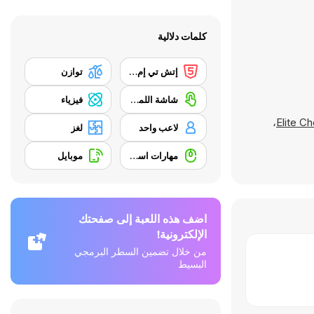
كلمات دلالية
إتش تي إم إل 5
توازن
شاشة اللمس
فيزياء
،
Elite C
لاعب واحد
لغز
مهارات استخدام الفأرة
موبايل
اضف هذه اللعبة إلى صفحتك
الإلكترونية!
من خلال تضمين السطر البرمجي
البسيط