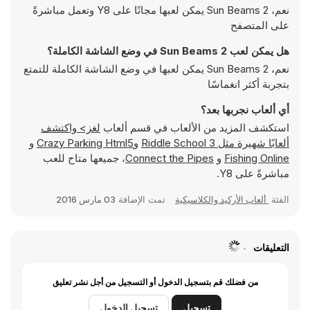
نعم، Sun Beams 2 يمكن لعبها مجانًا على Y8 وتعمل مباشرةً
على المتصفح
هل يمكن لعب Sun Beams 2 في وضع الشاشة الكاملة؟
نعم، Sun Beams 2 يمكن لعبها في وضع الشاشة الكاملة للتمتع
بتجربة أكثر انغماسًا
أي ألعاب نجربها بعد؟
استكشف المزيد من الألعاب في قسم ألعاب
لغز> واكتشف
ألعابًا شهيرة مثل
Riddle School 3
و
Crazy Parking Html5
و
Fishing Online
و
Connect the Pipes
، جميعها متاح للعب
مباشرةً على Y8.
الفئة
ألعاب الأركيد والكلاسيكية
تمت الإضافة
03 مارس 2016
التعليقات
من فضلك قم بتسجيل الدخول أو التسجيل من أجل نشر تعليق
تسجيل
تسجيل الدخول