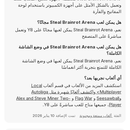
وتعمل بالشكل الأمثل على أجهزة الكمبيوتر باستخدام لوحة
المفاتيح والفأرة
هل يمكن لعب Steal Brainrot Arena مجانًا؟
نعم، Steal Brainrot Arena يمكن لعبها مجانًا على Y8 وتعمل
مباشرةً على المتصفح
هل يمكن لعب Steal Brainrot Arena في وضع الشاشة
الكاملة؟
نعم، Steal Brainrot Arena يمكن لعبها في وضع الشاشة
الكاملة للتمتع بتجربة أكثر انغماسًا
أي ألعاب نجربها بعد؟
استكشف المزيد من الألعاب في قسم ألعاب
Local
Multiplayer> واكتشف ألعابًا شهيرة مثل
Autoliiga
و
Seesawball
و
Flag War
و
Alex and Steve Miner Two-
Player
، جميعها متاح للعب مباشرةً على Y8.
الفئة
ألعاب ممتعة ومجنونة
تمت الإضافة
10 يناير 2026