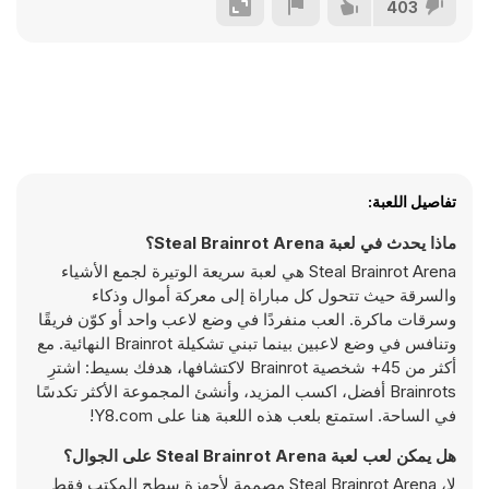
403
تفاصيل اللعبة:
ماذا يحدث في لعبة Steal Brainrot Arena؟
Steal Brainrot Arena هي لعبة سريعة الوتيرة لجمع الأشياء
والسرقة حيث تتحول كل مباراة إلى معركة أموال وذكاء
وسرقات ماكرة. العب منفردًا في وضع لاعب واحد أو كوّن فريقًا
وتنافس في وضع لاعبين بينما تبني تشكيلة Brainrot النهائية. مع
أكثر من 45+ شخصية Brainrot لاكتشافها، هدفك بسيط: اشترِ
Brainrots أفضل، اكسب المزيد، وأنشئ المجموعة الأكثر تكدسًا
في الساحة. استمتع بلعب هذه اللعبة هنا على Y8.com!
هل يمكن لعب لعبة Steal Brainrot Arena على الجوال؟
لا، Steal Brainrot Arena مصممة لأجهزة سطح المكتب فقط