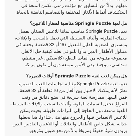
مهلهم. بدلاً من التسابق مع مؤقت زمني، تكمن المتعة في
استكشاف أنماط الألغاز المختلفة والتصاميم النابضة بالحياة.
هل لعبة Springle Puzzle مناسبة لصغار اللاعبين؟
نعم، Springle Puzzle مناسب تمامًا للاعبين الصغار. بفضل
سماته الملونة، وآلياته البسيطة التي تعمل بالسحب والإفلات،
ومستوى الصعوبة القابل للتعديل (16 أو 32 قطعة)، يجعله في
متناول الأطفال الذين بدأوا للتو في تعلم كيفية حل الألغاز.
مجموعة متنوعة من أنماط القطع (كلاسيكي، غير منتظم،
سداسي، موجة) تبقي الأمور ممتعة دون أن تكون مربكة.
هل يمكن لعب لعبة Springle Puzzle أوقات قصيرة؟
نعم، لعبة Springle Puzzle مثالية لجلسات اللعب القصيرة.
نظرًا لأنه يمكنك الاختيار بين ألغاز من 16 قطعة أو 32 قطعة،
فمن السهل ممارسة لعبة سريعة في بضع دقائق من وقت
الفراغ. تجعل السمات الملونة وآليات السحب والإفلات البسيطة
اللعبة ممتعة دون الحاجة إلى التزامات طويلة، بحيث يمكن
للاعبين الانغماس فيها والخروج منها متى شاءوا. هذا يجعلها
جذابة بشكل خاص للأطفال والعائلات أو اللاعبين العاديين الذين
يريدون شيئًا خفيفًا ومريحًا بدلاً من تحدٍ طويل ومُرهِق.