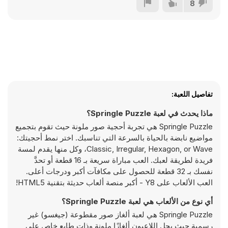
8
تفاصيل اللعبة:
ماذا يحدث في لعبة Springle Puzzle؟
Springle Puzzle هي تجربة أحجية صور ملونة حيث تقوم بتجميع
مواضيع نابضة بالحياة بالسرعة التي تناسبك. اختر نمط أحجيتك:
Classic, Irregular, Hexagon, or Wave، وكل منها يقدم لمسة
فريدة لطريقة لعبك. العب مباراة سريعة بـ 16 قطعة أو تحدَّ
نفسك بـ 32 قطعة للحصول على مكافآت أكبر ودرجات أعلى.
العب الألعاب على Y8 - أكبر منصة ألعاب حديثة بتقنية HTML5!
أي نوع من الألعاب هي لعبة Springle Puzzle؟
Springle Puzzle هي لعبة ألغاز صور مقطوعة (جيغسو) غير
رسمية حيث يحل اللاعبون ألغازًا ملونة وذات طابع خاص على