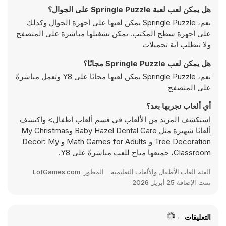
هل يمكن لعب لعبة Springle Puzzle على الجوال؟
نعم، Springle Puzzle يمكن لعبها على أجهزة الجوال وكذلك
على أجهزة سطح المكتب. يمكن تشغيلها مباشرة على المتصفح
ولا تتطلب أية تحميلات
هل يمكن لعب Springle Puzzle مجانًا؟
نعم، Springle Puzzle يمكن لعبها مجانًا على Y8 وتعمل مباشرةً
على المتصفح
أي ألعاب نجربها بعد؟
استكشف المزيد من الألعاب في قسم ألعاب
أطفال> واكتشف
ألعابًا شهيرة مثل
Baby Hazel Dental Care
و
My Christmas
Tree Decoration
و
Math Games for Adults
و
Decor: My
Classroom
، جميعها متاح للعب مباشرةً على Y8.
الفئة
العاب الأطفال والألعاب التعليمية
المطور:
LofGames.com
تمت الإضافة
25 أبريل 2026
التعليقات