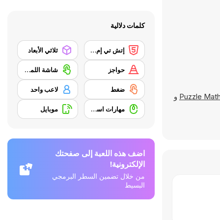
كلمات دلالية
إتش تي إم إل 5
ثلاثي الأبعاد
حواجز
شاشة اللمس
ضغط
لاعب واحد
Puzzle Mat
و
مهارات استخدام الفأرة
موبايل
اضف هذه اللعبة إلى صفحتك
الإلكترونية!
من خلال تضمين السطر البرمجي
البسيط