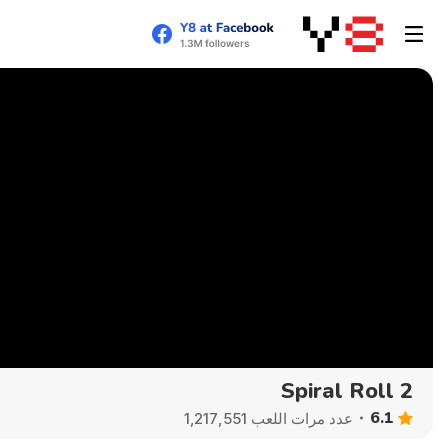
Spiral Roll 2
6.1
عدد مرات اللعب 1,217,551