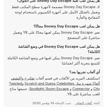
هل يمكن لعب لعبة Snowy Day Escape على الجوال؟
لا، Snowy Day Escape مصممة لأجهزة سطح المكتب فقط
وتعمل بالشكل الأمثل على أجهزة الكمبيوتر باستخدام لوحة
المفاتيح والفأرة
هل يمكن لعب Snowy Day Escape مجانًا؟
نعم، Snowy Day Escape يمكن لعبها مجانًا على Y8 وتعمل
مباشرةً على المتصفح
هل يمكن لعب Snowy Day Escape في وضع الشاشة
الكاملة؟
نعم، Snowy Day Escape يمكن لعبها في وضع الشاشة الكاملة
للتمتع بتجربة أكثر انغماسًا
أي ألعاب نجربها بعد؟
استكشف المزيد من الألعاب في قسم ألعاب
تفكير> واكتشف
ألعابًا شهيرة مثل
Scratch and Guess Celebrities
و
Twisted
City
و
Connector
و
Spotlight: Room Escape
، جميعها متاح
للعب مباشرةً على Y8.
الفئة
ألعاب التفكير
تمت الإضافة
14 نوفمبر 2020