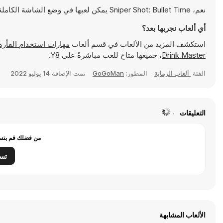
نعم، Sniper Shot: Bullet Time يمكن لعبها في وضع الشاشة الكاملة للتمتع بتجربة أكثر انغماسًا
أي ألعاب نجربها بعد؟
استكشف المزيد من الألعاب في قسم ألعاب
مهارات استخدام الفأرة> واكتشف ألعابًا شهير
Drink Master
، جميعها متاح للعب مباشرةً على Y8.
الفئة
ألعاب الرماية
المطور:
GoGoMan
تمت الإضافة
14 يوليو 2022
التعليقات
من فضلك قم بتسج
تس
الألعاب المشابهة