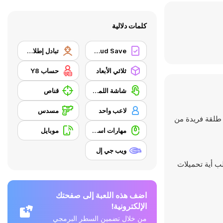
كلمات دلالية
Y8 Cloud Save
تبادل إطلاق النار
ثلاثي الأبعاد
حساب Y8
شاشة اللمس
قناص
لاعب واحد
مسدس
 طلقة فريدة من
مهارات استخدام الفأرة
موبايل
ويب جي إل
اضف هذه اللعبة إلى صفحتك
الإلكترونية!
من خلال تضمين السطر البرمجي