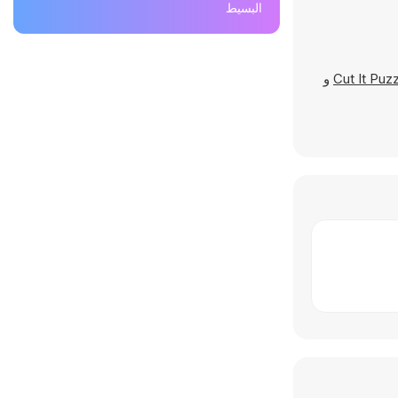
البسيط
Cut It Puz
و