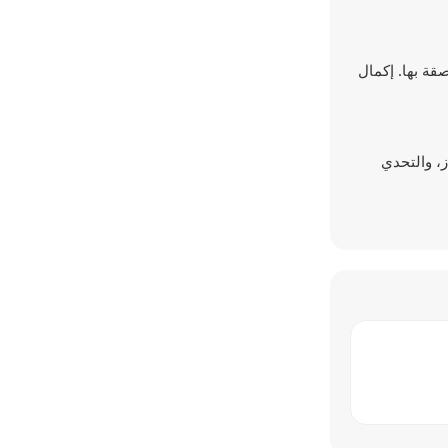
رة ملتصقة بها. إكمال
ز، والتحدي