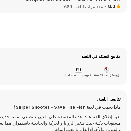
8.0
عدد مرات اللعب 689
مفاتيح التحكم في اللعبة
Fullscreen (page)
(Drag) Aim/Shoot
تفاصيل اللعبة:
ماذا يحدث في لعبة Sniper Shooter - Save The Fish؟
لعبة إطلاق الفقاعات هذه المعتمدة على الفيزياء تضفي لمسة جديد
مستويات ذكية حيث تتغير الزوايا والحركة والجاذبية باستمرار، مما 
والفيزياء والأجواء الغامرة تحت الماء.