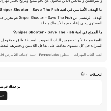
والمراهقين والبالغين الذين يبحثون عن تحدٍ ممتع ومريح يختبر مهار
ما الهدف الأساسي في لعبة Sniper Shooter - Save The Fish؟
الهدف الرئيسي من h
المستوى يعني إنقاذ جميع الأسماك بنجاح.
ما الممتع في لعبة Sniper Shooter - Save The Fish؟
اللعبة ممتعة لأنها تجمع بين آليات التصويب البسيطة والمُرضية وحل ا
المتزايد في كل مستوى يحافظ على تفاعل اللاعبين وتحفيزهم لتخطيط
الفئة
ألعاب المهارات
المطور:
Fennec Labs
تمت الإضافة
25 مارس 2026
التعليقات
من فضلك قم بتسج
تس