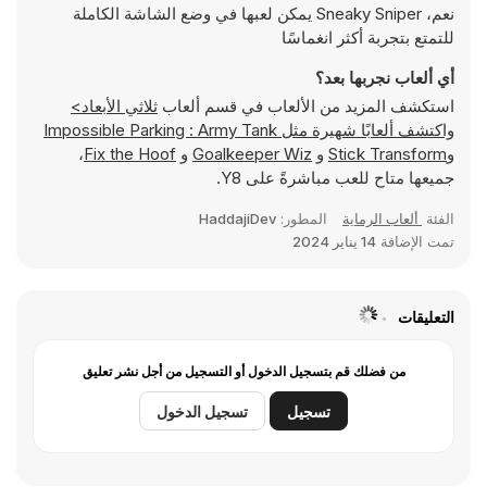
نعم، Sneaky Sniper يمكن لعبها في وضع الشاشة الكاملة
للتمتع بتجربة أكثر انغماسًا
أي ألعاب نجربها بعد؟
استكشف المزيد من الألعاب في قسم ألعاب
ثلاثي الأبعاد>
واكتشف ألعابًا شهيرة مثل
Impossible Parking : Army Tank
و
Stick Transform
و
Goalkeeper Wiz
و
Fix the Hoof
،
جميعها متاح للعب مباشرةً على Y8.
الفئة
ألعاب الرماية
المطور:
HaddajiDev
تمت الإضافة
14 يناير 2024
التعليقات
من فضلك قم بتسجيل الدخول أو التسجيل من أجل نشر تعليق
تسجيل
تسجيل الدخول