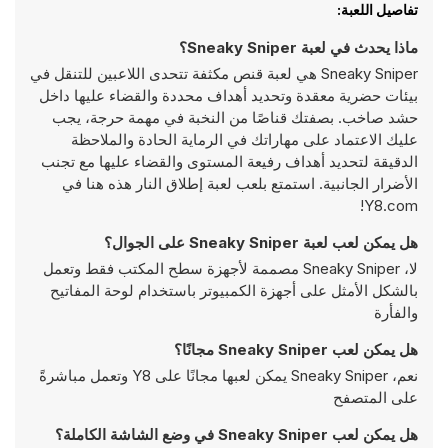
تفاصيل اللعبة:
ماذا يحدث في لعبة Sneaky Sniper؟
Sneaky Sniper هي لعبة قنص مكثفة تتحدى اللاعبين للتنقل في
بيئات حضرية معقدة وتحديد أهداف محددة والقضاء عليها داخل
حشد صاخب. بصفتك قناصًا من النخبة في مهمة حرجة، يجب
عليك الاعتماد على مهاراتك في الرماية الحادة والملاحظة
الدقيقة لتحديد أهداف رفيعة المستوى والقضاء عليها مع تجنب
الأضرار الجانبية. استمتع بلعب لعبة إطلاق النار هذه هنا في
Y8.com!
هل يمكن لعب لعبة Sneaky Sniper على الجوال؟
لا، Sneaky Sniper مصممة لأجهزة سطح المكتب فقط وتعمل
بالشكل الأمثل على أجهزة الكمبيوتر باستخدام لوحة المفاتيح
والفأرة
هل يمكن لعب Sneaky Sniper مجانًا؟
نعم، Sneaky Sniper يمكن لعبها مجانًا على Y8 وتعمل مباشرةً
على المتصفح
هل يمكن لعب Sneaky Sniper في وضع الشاشة الكاملة؟