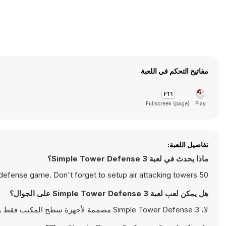
مفاتيح التحكم في اللعبة
Fullscreen (page)
Play
تفاصيل اللعبة:
ماذا يحدث في لعبة Simple Tower Defense 3؟
50 levels of an another tower defense game. Don't forget to setup air attacking towers.
هل يمكن لعب لعبة Simple Tower Defense 3 على الجوال؟
لا، Simple Tower Defense 3 مصممة لأجهزة سطح المكتب فقط وتعمل بالشكل الأمثل على أجهزة الكمبيوتر باستخدام لوحة المفاتيح والفأرة