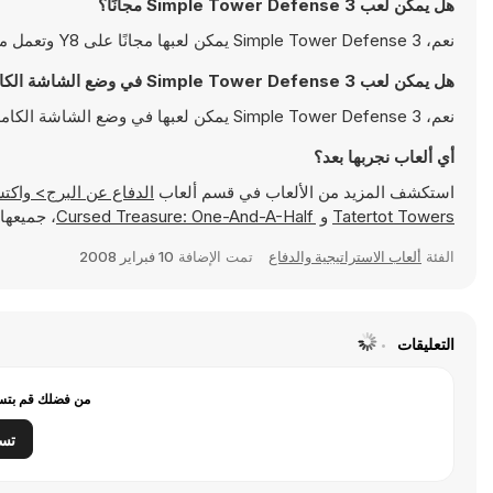
هل يمكن لعب Simple Tower Defense 3 مجانًا؟
نعم، Simple Tower Defense 3 يمكن لعبها مجانًا على Y8 وتعمل مباشرةً على المتصفح
هل يمكن لعب Simple Tower Defense 3 في وضع الشاشة الكاملة؟
نعم، Simple Tower Defense 3 يمكن لعبها في وضع الشاشة الكاملة للتمتع بتجربة أكثر انغماسًا
أي ألعاب نجربها بعد؟
استكشف المزيد من الألعاب في قسم ألعاب
الدفاع عن البرج> واكتشف ألعابًا شهيرة مثل
Tatertot Towers
و
Cursed Treasure: One-And-A-Half
، جميعها 
الفئة
ألعاب الاستراتيجية والدفاع
تمت الإضافة
10 فبراير 2008
التعليقات
من فضلك قم بتسج
تس