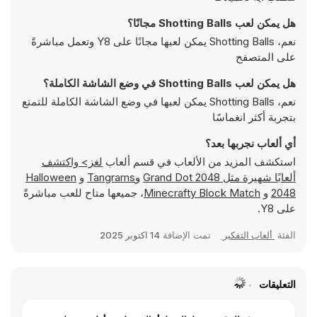
هل يمكن لعب Shotting Balls مجانًا؟
نعم، Shotting Balls يمكن لعبها مجانًا على Y8 وتعمل مباشرةً
على المتصفح
هل يمكن لعب Shotting Balls في وضع الشاشة الكاملة؟
نعم، Shotting Balls يمكن لعبها في وضع الشاشة الكاملة للتمتع
بتجربة أكثر انغماسًا
أي ألعاب نجربها بعد؟
استكشف المزيد من الألعاب في قسم ألعاب
لغز> واكتشف
ألعابًا شهيرة مثل
Grand Dot 2048
و
Tangrams
و
Halloween
2048
و
Minecrafty Block Match
، جميعها متاح للعب مباشرةً
على Y8.
الفئة
ألعاب التفكير
تمت الإضافة
14 اكتوبر 2025
التعليقات