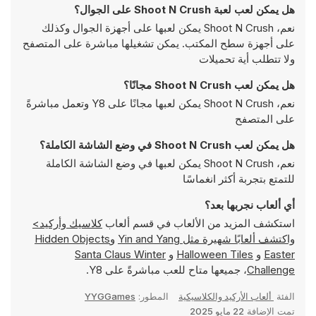
هل يمكن لعب لعبة Shoot N Crush على الجوال؟
نعم، Shoot N Crush يمكن لعبها على أجهزة الجوال وكذلك
على أجهزة سطح المكتب. يمكن تشغيلها مباشرة على المتصفح
ولا تتطلب أية تحميلات
هل يمكن لعب Shoot N Crush مجانًا؟
نعم، Shoot N Crush يمكن لعبها مجانًا على Y8 وتعمل مباشرةً
على المتصفح
هل يمكن لعب Shoot N Crush في وضع الشاشة الكاملة؟
نعم، Shoot N Crush يمكن لعبها في وضع الشاشة الكاملة
للتمتع بتجربة أكثر انغماسًا
أي ألعاب نجربها بعد؟
استكشف المزيد من الألعاب في قسم ألعاب
كلاسيك وأركيد>
واكتشف ألعابًا شهيرة مثل
Yin and Yang
و
Hidden Objects
Easter
و
Halloween Tiles
و
Santa Claus Winter
Challenge
، جميعها متاح للعب مباشرةً على Y8.
الفئة
ألعاب الأركيد والكلاسيكية
المطور:
YYGGames
تمت الإضافة
22 مايو 2025