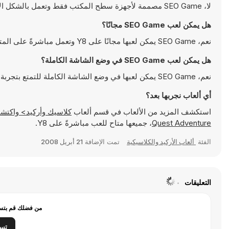
لا، SEO Game مصممة لأجهزة سطح المكتب فقط وتعمل بالشكل الأمثل على أجهزة الكمبيوتر باستخدام لوحة المفاتيح والفأرة
هل يمكن لعب SEO Game مجانًا؟
نعم، SEO Game يمكن لعبها مجانًا على Y8 وتعمل مباشرةً على المتصفح
هل يمكن لعب SEO Game في وضع الشاشة الكاملة؟
نعم، SEO Game يمكن لعبها في وضع الشاشة الكاملة للتمتع بتجربة أكثر انغماسًا
أي ألعاب نجربها بعد؟
استكشف المزيد من الألعاب في قسم ألعاب
كلاسيك وأركيد> واكتشف ألعابًا شهيرة مثل
Quest Adventure
، جميعها متاح للعب مباشرةً على Y8.
الفئة
ألعاب الأركيد والكلاسيكية
تمت الإضافة
21 أبريل 2008
التعليقات
من فضلك قم بتسج
تس