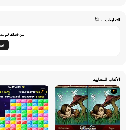
التعليقات
من فضلك قم بتسج
تس
الألعاب المشابهة