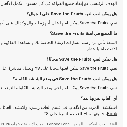
الهدف الرئيسي هو إنقاذ جميع الفواكه في كل مستوى. تكمل الألغاز
هل يمكن لعب لعبة Save the Fruits على الجوال؟
نعم، Save the Fruits يمكن لعبها على أجهزة الجوال وكذلك على أجهزة سطح المكتب. يمكن تشغيلها مباشرة على المتصفح ولا تتطلب أية تحميلات
ما الممتع في لعبة Save the Fruits؟
المتعة تأتي من رسم مسارات الإنقاذ الخاصة بك ومشاهدة الفاكهة وهي
الاصطدام بالخطر.
هل يمكن لعب Save the Fruits مجانًا؟
نعم، Save the Fruits يمكن لعبها مجانًا على Y8 وتعمل مباشرةً على المتصفح
هل يمكن لعب Save the Fruits في وضع الشاشة الكاملة؟
نعم، Save the Fruits يمكن لعبها في وضع الشاشة الكاملة للتمتع بتجربة أكثر انغماسًا
أي ألعاب نجربها بعد؟
استكشف المزيد من الألعاب في قسم ألعاب
رسم> واكتشف ألعابًا شهيرة مثل
Book
، جميعها متاح للعب مباشرةً على Y8.
الفئة
ألعاب التفكير
المطور:
Fennec Labs
تمت الإضافة
22 مايو 2026