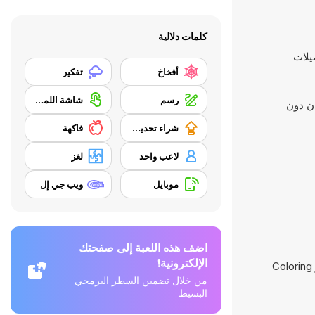
كلمات دلالية
أفخاخ
تفكير
رسم
شاشة اللمس
ان دون
شراء تحديث المعدات
فاكهة
لاعب واحد
لغز
موبايل
ويب جي إل
اضف هذه اللعبة إلى صفحتك
الإلكترونية!
Coloring
من خلال تضمين السطر البرمجي
البسيط