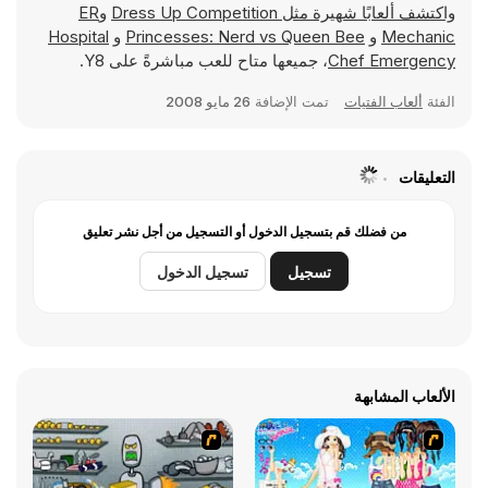
واكتشف ألعابًا شهيرة مثل
Dress Up Competition
و
ER
Mechanic
و
Princesses: Nerd vs Queen Bee
و
Hospital
Chef Emergency
، جميعها متاح للعب مباشرةً على Y8.
الفئة
ألعاب الفتيات
تمت الإضافة
26 مايو 2008
التعليقات
من فضلك قم بتسجيل الدخول أو التسجيل من أجل نشر تعليق
تسجيل
تسجيل الدخول
الألعاب المشابهة