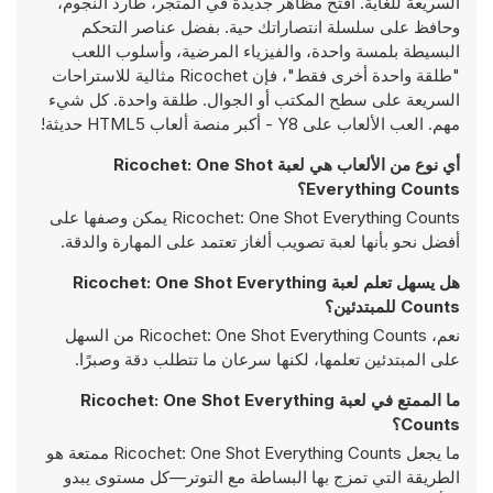
السريعة للغاية. افتح مظاهر جديدة في المتجر، طارد النجوم،
وحافظ على سلسلة انتصاراتك حية. بفضل عناصر التحكم
البسيطة بلمسة واحدة، والفيزياء المرضية، وأسلوب اللعب
"طلقة واحدة أخرى فقط"، فإن Ricochet مثالية للاستراحات
السريعة على سطح المكتب أو الجوال. طلقة واحدة. كل شيء
مهم. العب الألعاب على Y8 - أكبر منصة ألعاب HTML5 حديثة!
أي نوع من الألعاب هي لعبة Ricochet: One Shot
Everything Counts؟
Ricochet: One Shot Everything Counts يمكن وصفها على
أفضل نحو بأنها لعبة تصويب ألغاز تعتمد على المهارة والدقة.
هل يسهل تعلم لعبة Ricochet: One Shot Everything
Counts للمبتدئين؟
نعم، Ricochet: One Shot Everything Counts من السهل
على المبتدئين تعلمها، لكنها سرعان ما تتطلب دقة وصبرًا.
ما الممتع في لعبة Ricochet: One Shot Everything
Counts؟
ما يجعل Ricochet: One Shot Everything Counts ممتعة هو
الطريقة التي تمزج بها البساطة مع التوتر—كل مستوى يبدو