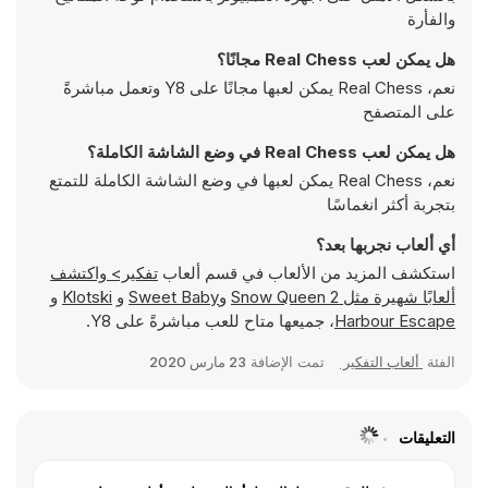
والفأرة
هل يمكن لعب Real Chess مجانًا؟
نعم، Real Chess يمكن لعبها مجانًا على Y8 وتعمل مباشرةً
على المتصفح
هل يمكن لعب Real Chess في وضع الشاشة الكاملة؟
نعم، Real Chess يمكن لعبها في وضع الشاشة الكاملة للتمتع
بتجربة أكثر انغماسًا
أي ألعاب نجربها بعد؟
استكشف المزيد من الألعاب في قسم ألعاب
تفكير> واكتشف
ألعابًا شهيرة مثل
Snow Queen 2
و
Sweet Baby
و
Klotski
و
Harbour Escape
، جميعها متاح للعب مباشرةً على Y8.
الفئة
ألعاب التفكير
تمت الإضافة
23 مارس 2020
التعليقات