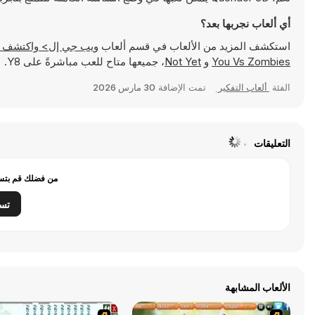
أي ألعاب نجربها بعد؟
استكشف المزيد من الألعاب في قسم ألعاب
ويب جي إل> واكتشف ألعابًا شهيرة مثل
You Vs Zombies
و
Not Yet
، جميعها متاح للعب مباشرةً على Y8.
الفئة
ألعاب التفكير
تمت الإضافة
30 مارس 2026
التعليقات
من فضلك قم بتسج
تس
الألعاب المشابهة