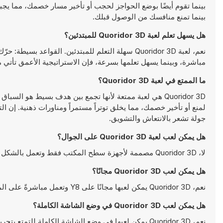
بينما تقوم أيضًا بوضع الحواجز لحجب أو تأخير مسار خصمك، مما يجبر
بينما تمنع منافسك من الوصول قبلك.
هل يسهل تعلم لعبة Quoridor 3D للمبتدئين؟
نعم، لعبة Quoridor 3D سهلة التعلم للمبتدئين. القو
مباشرة، وبينما يسهل تعلمها بسرعة، فإن الاستراتيجية الأعمق تأتي 
ما الممتع في لعبة Quoridor 3D؟
Quoridor 3D هي لعبة ممتعة لأنها تجمع بين هدف بسيط هو ال
لمنع أو تأخير خصمك، مما يخلق توتراً مستمراً ومناورات ذهنية. إن ال
جولة تشعر بالانتعاش والتشويق.
هل يمكن لعب لعبة Quoridor 3D على الجوال؟
لا، Quoridor 3D مصممة لأجهزة سطح المكتب فقط وتعمل بالشكل الأمثل على أجهزة الكمبيوتر باستخدام لوحة المفاتيح والفأرة
هل يمكن لعب Quoridor 3D مجانًا؟
نعم، Quoridor 3D يمكن لعبها مجانًا على Y8 وتعمل مباشرةً على المتصفح
هل يمكن لعب Quoridor 3D في وضع الشاشة الكاملة؟
نعم، Quoridor 3D يمكن لعبها في وضع الشاشة الكاملة للتمتع بتجربة أكثر انغماسًا