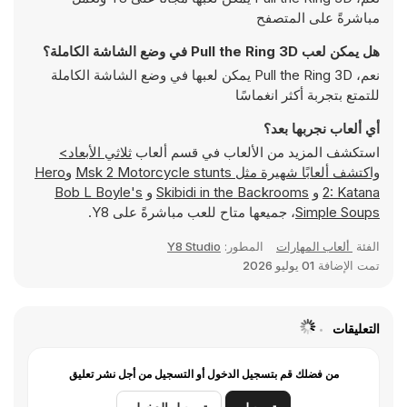
مباشرةً على المتصفح
هل يمكن لعب Pull the Ring 3D في وضع الشاشة الكاملة؟
نعم، Pull the Ring 3D يمكن لعبها في وضع الشاشة الكاملة
للتمتع بتجربة أكثر انغماسًا
أي ألعاب نجربها بعد؟
استكشف المزيد من الألعاب في قسم ألعاب
ثلاثي الأبعاد>
واكتشف ألعابًا شهيرة مثل
Msk 2 Motorcycle stunts
و
Hero
2: Katana
و
Skibidi in the Backrooms
و
Bob L Boyle's
Simple Soups
، جميعها متاح للعب مباشرةً على Y8.
الفئة
ألعاب المهارات
المطور:
Y8 Studio
تمت الإضافة
01 يوليو 2026
التعليقات
من فضلك قم بتسجيل الدخول أو التسجيل من أجل نشر تعليق