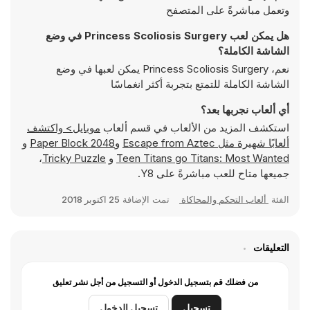
وتعمل مباشرةً على المتصفح
هل يمكن لعب Princess Scoliosis Surgery في وضع
الشاشة الكاملة؟
نعم، Princess Scoliosis Surgery يمكن لعبها في وضع
الشاشة الكاملة للتمتع بتجربة أكثر انغماسًا
أي ألعاب نجربها بعد؟
استكشف المزيد من الألعاب في قسم ألعاب
موبايل> واكتشف
ألعابًا شهيرة مثل
Escape from Aztec
و
Paper Block 2048
و
Teen Titans go Titans: Most Wanted
و
Tricky Puzzle
،
جميعها متاح للعب مباشرةً على Y8.
الفئة
ألعاب التحكم والمحاكاة
تمت الإضافة
25 اكتوبر 2018
التعليقات
من فضلك قم بتسجيل الدخول أو التسجيل من أجل نشر تعليق
تسجيل
تسجيل الدخول