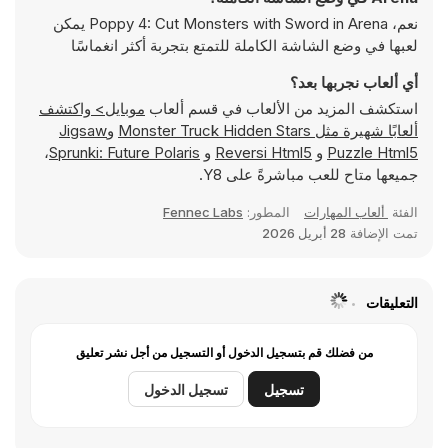
نعم، Poppy 4: Cut Monsters with Sword in Arena يمكن
لعبها في وضع الشاشة الكاملة للتمتع بتجربة أكثر انغماسًا
أي ألعاب نجربها بعد؟
استكشف المزيد من الألعاب في قسم ألعاب
موبايل> واكتشف
ألعابًا شهيرة مثل
Monster Truck Hidden Stars
و
Jigsaw
Puzzle Html5
و
Reversi Html5
و
Sprunki: Future Polaris
،
جميعها متاح للعب مباشرةً على Y8.
الفئة
ألعاب المهارات
المطور:
Fennec Labs
تمت الإضافة
28 أبريل 2026
التعليقات
من فضلك قم بتسجيل الدخول أو التسجيل من أجل نشر تعليق
تسجيل
تسجيل الدخول