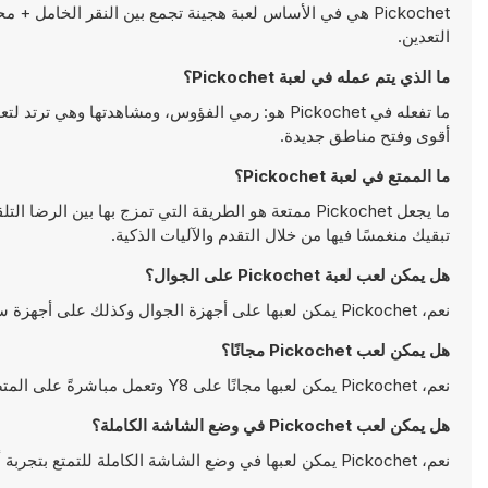
Pickochet هي في الأساس لعبة هجينة تجمع بين النقر الخامل +
التعدين.
ما الذي يتم عمله في لعبة Pickochet؟
ما تفعله في Pickochet هو: رمي الفؤوس، ومشاهدتها
أقوى وفتح مناطق جديدة.
ما الممتع في لعبة Pickochet؟
ما يجعل Pickochet ممتعة هو الطريقة التي تمزج بها بين
تبقيك منغمسًا فيها من خلال التقدم والآليات الذكية.
هل يمكن لعب لعبة Pickochet على الجوال؟
نعم، Pickochet يمكن لعبها على أجهزة الجوال وكذلك على أجهزة سطح المكتب. يمكن تشغيلها مباشرة على المتصفح ولا تتطلب أية تحميلات
هل يمكن لعب Pickochet مجانًا؟
نعم، Pickochet يمكن لعبها مجانًا على Y8 وتعمل مباشرةً على المتصفح
هل يمكن لعب Pickochet في وضع الشاشة الكاملة؟
نعم، Pickochet يمكن لعبها في وضع الشاشة الكاملة للتمتع بتجربة أكثر انغماسًا