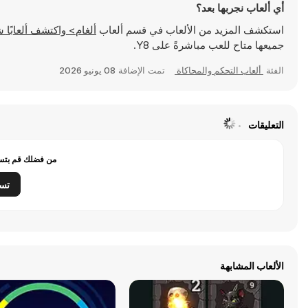
أي ألعاب نجربها بعد؟
استكشف المزيد من الألعاب في قسم ألعاب
ألغام> واكتشف ألعابًا شهيرة مثل
جميعها متاح للعب مباشرةً على Y8.
الفئة
ألعاب التحكم والمحاكاة
تمت الإضافة
08 يونيو 2026
التعليقات
من فضلك قم بتسج
تس
الألعاب المشابهة