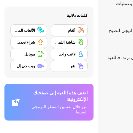
ت وعمليات
كلمات دلالية
ستراتيجي لتصبح
ألغام
الألعاب المتزايدة بالتدريج (تعرف أيضًا بألعاب الكسالى أو ألعاب الناقرون أو ألعاب النقر) هي ألعاب فيديو يقوم فيها اللاعب بأداء أفعال بسيطة مثل النقر على الشاشة باستمرار لربح العملات النقدية. في بعض الألعاب يصبح حتى النقر غير ضروري إذ أن اللعبة تستمر في اللعب حتى في غياب اللاعب، لذلك تعد لعبة مونيكر "لعبة للكسالى"
شاشة اللمس
شراء تحديث المعدات
لاعب واحد
موبايل
ي ترتد، فاللعبة
نقر
ويب جي إل
اضف هذه اللعبة إلى صفحتك
الإلكترونية!
من خلال تضمين السطر البرمجي
البسيط