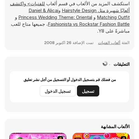
استكشف المزيد من الألعاب في قسم ألعاب
للفتيات> واكتشف
ألعابًا شهيرة مثل
Hairstyle Design
و
Daniel & Alicai
Matching Outfit
و
Princess Wedding Theme: Oriental
و
Fashionista vs Rockstar Fashion Battle
، جميعها متاح للعب
مباشرةً على Y8.
الفئة
ألعاب الفتيات
تمت الإضافة
26 اكتوبر 2008
التعليقات
من فضلك قم بتسجيل الدخول أو التسجيل من أجل نشر تعليق
تسجيل
تسجيل الدخول
الألعاب المشابهة