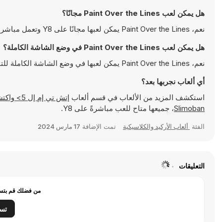
هل يمكن لعب Paint Over the Lines مجانًا؟
نعم، Paint Over the Lines يمكن لعبها مجانًا على Y8 وتعمل مباشرةً على المتصفح
هل يمكن لعب Paint Over the Lines في وضع الشاشة الكاملة؟
نعم، Paint Over the Lines يمكن لعبها في وضع الشاشة الكاملة للتمتع بتجربة أكثر انغماسًا
أي ألعاب نجربها بعد؟
استكشف المزيد من الألعاب في قسم ألعاب
إتش تي إم إل 5> واكتشف ألعابًا شهيرة مثل
Slimoban
، جميعها متاح للعب مباشرةً على Y8.
الفئة
ألعاب الأركيد والكلاسيكية
تمت الإضافة
17 مارس 2024
التعليقات
من فضلك قم بتسج
تس