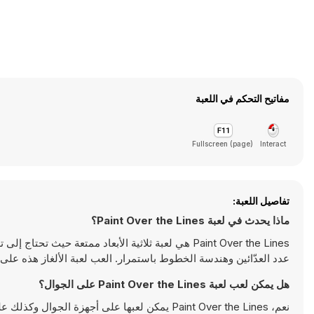
مفاتيح التحكم في اللعبة
Fullscreen (page)
Interact
تفاصيل اللعبة:
ماذا يحدث في لعبة Paint Over the Lines؟
Paint Over the Lines هي لعبة ثلاثية الأبعاد ممتعة 
عدد العدّائين وهندسة الخطوط باستمرار. العب لعبة الألغاز هذه على Y8 وحاول حل جميع المستويات. استمتع.
هل يمكن لعب لعبة Paint Over the Lines على الجوال؟
نعم، Paint Over the Lines يمكن لعبها على أجهزة الجوال وكذلك على أجهزة سطح المكتب. يمكن تشغيلها مباشرة على المتصفح ولا تتطلب أية تحميلات