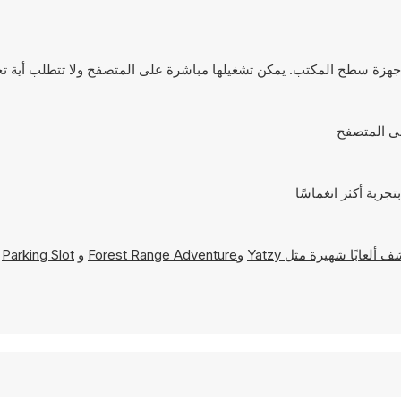
Yatzy
و
Forest Range Adventure
و
Parking Slot
و