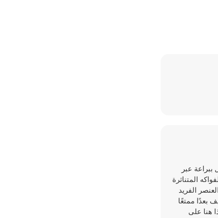
قل ببراعة عبر
واكه المتناثرة
سمح لك هذا العنصر الفريد
بعدًا ممتعًا
لثعبان هذا هنا على