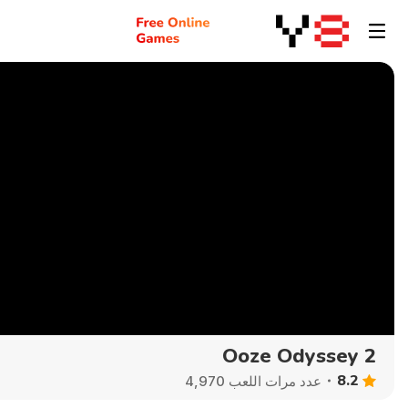
Ooze Odyssey 2
8.2
عدد مرات اللعب 4,970