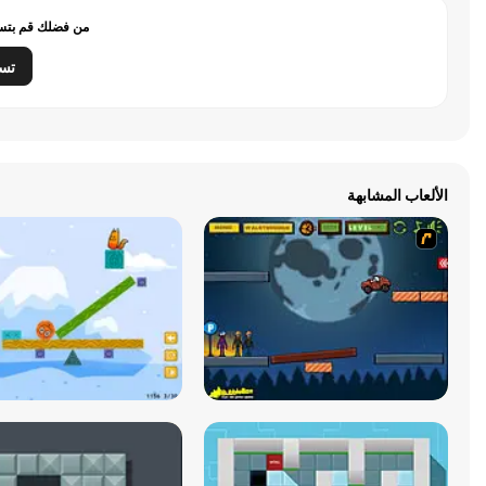
من فضلك قم بتسج
تس
الألعاب المشابهة