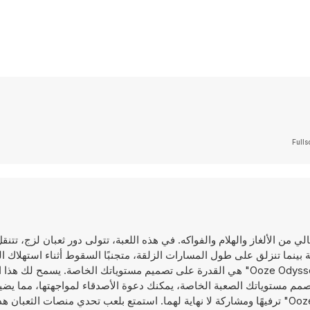
Fulls
لم خيالي من الألغاز والهلام والفواكه. في هذه اللعبة، تتولى دور ثعبان لزج، تتن
ينما تنزلق على طول المسارات الزلقة، متجنبًا السقوط أثناء استهلاك الف
على طول المسار لتنمو في الحجم. إحدى الميزات البارزة في "Ooze Odyssey 2" هي القدرة على تصميم مستوياتك الخاصة. ي
صمم مستوياتك الصعبة الخاصة، يمكنك دعوة الأصدقاء لمواجهتها، مما يضيف 
وتفاعليًا للعبة. سواء كنت تحل الألغاز أو تنشئها، تقدم "Ooze Odyssey 2" ترفيهًا ومشاركة لا نهاية لهما. استمتع بلعب تحدي منصات ا