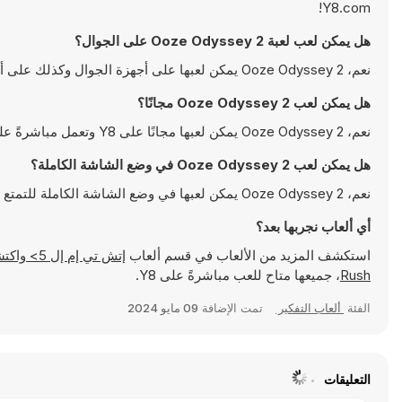
Y8.com!
هل يمكن لعب لعبة Ooze Odyssey 2 على الجوال؟
نعم، Ooze Odyssey 2 يمكن لعبها على أجهزة الجوال وكذلك على أجهزة سطح المكتب. يمكن تشغيلها مباشرة على المتصفح ولا تتطلب أية تحميلات
هل يمكن لعب Ooze Odyssey 2 مجانًا؟
نعم، Ooze Odyssey 2 يمكن لعبها مجانًا على Y8 وتعمل مباشرةً على المتصفح
هل يمكن لعب Ooze Odyssey 2 في وضع الشاشة الكاملة؟
نعم، Ooze Odyssey 2 يمكن لعبها في وضع الشاشة الكاملة للتمتع بتجربة أكثر انغماسًا
أي ألعاب نجربها بعد؟
استكشف المزيد من الألعاب في قسم ألعاب
إتش تي إم إل 5> واكتشف ألعابًا شهيرة مثل
Rush
، جميعها متاح للعب مباشرةً على Y8.
الفئة
ألعاب التفكير
تمت الإضافة
09 مايو 2024
التعليقات