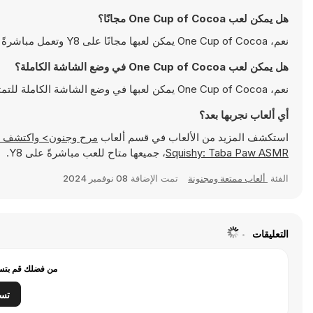
هل يمكن لعب One Cup of Cocoa مجانًا؟
نعم، One Cup of Cocoa يمكن لعبها مجانًا على Y8 وتعمل مباشرةً على المتصفح
هل يمكن لعب One Cup of Cocoa في وضع الشاشة الكاملة؟
نعم، One Cup of Cocoa يمكن لعبها في وضع الشاشة الكاملة للتمتع بتجربة أكثر انغماسًا
أي ألعاب نجربها بعد؟
استكشف المزيد من الألعاب في قسم ألعاب
مرح وجنون> واكتشف ألعابًا شهيرة مثل
Squishy: Taba Paw ASMR
، جميعها متاح للعب مباشرةً على Y8.
الفئة
ألعاب ممتعة ومجنونة
تمت الإضافة
08 نوفمبر 2024
التعليقات
من فضلك قم بتسج
تس