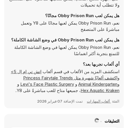
ولا تتطلب أية تحميلات
هل يمكن لعب Obby Prison Run مجانًا؟
نعم، Obby Prison Run يمكن لعبها مجانًا على Y8 وتعمل
مباشرةً على المتصفح
هل يمكن لعب Obby Prison Run في وضع الشاشة الكاملة؟
نعم، Obby Prison Run يمكن لعبها في وضع الشاشة الكاملة
للتمتع بتجربة أكثر انغماسًا
أي ألعاب نجربها بعد؟
استكشف المزيد من الألعاب في قسم ألعاب
إتش تي إم إل 5>
واكتشف ألعابًا شهيرة مثل
Princess Fairytale Trends
و
Animal Kindergarten
و
Levi's Face Plastic Surgery
و
Hex Aquatic Kraken
، جميعها متاح للعب مباشرةً على Y8.
الفئة
ألعاب المهارات
تمت الإضافة
07 فبراير 2026
التعليقات