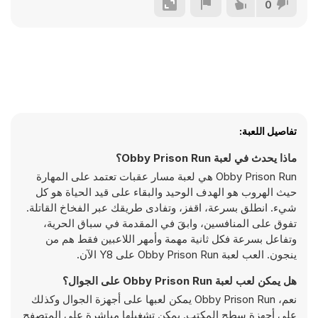
0
تفاصيل اللعبة:
ماذا يحدث في لعبة Obby Prison Run؟
Obby Prison Run هي لعبة مسار عقبات تعتمد على المهارة
حيث الهروب هو الهدف الوحيد والبقاء على قيد الحياة هو كل
شيء. انطلق بسرعة، اقفز، وتفادى طريقك عبر الفخاخ القاتلة.
تفوق على المنافسين، وابقَ في المقدمة في سباق الحرية،
وتفاعل بسرعة فكل ثانية مهمة وأمهر اللاعبين فقط هم من
ينجون. العب لعبة Obby Prison Run على Y8 الآن.
هل يمكن لعب لعبة Obby Prison Run على الجوال؟
نعم، Obby Prison Run يمكن لعبها على أجهزة الجوال وكذلك
على أجهزة سطح المكتب. يمكن تشغيلها مباشرة على المتصفح