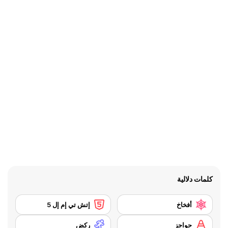
كلمات دلالية
أفخاخ
إتش تي إم إل 5
حواجز
ركض