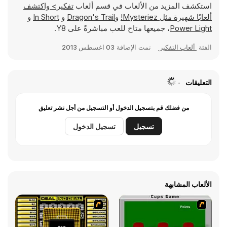
استكشف المزيد من الألعاب في قسم ألعاب
تفكير> واكتشف
ألعابًا شهيرة مثل
Mysteriez!
و
Dragon's Trail
و
In Short
و
Power Light
، جميعها متاح للعب مباشرةً على Y8.
الفئة
ألعاب التفكير
تمت الإضافة
03 اغسطس 2013
التعليقات
من فضلك قم بتسجيل الدخول أو التسجيل من أجل نشر تعليق
تسجيل
تسجيل الدخول
الألعاب المشابهة